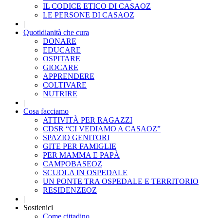
IL CODICE ETICO DI CASAOZ
LE PERSONE DI CASAOZ
|
Quotidianità che cura
DONARE
EDUCARE
OSPITARE
GIOCARE
APPRENDERE
COLTIVARE
NUTRIRE
|
Cosa facciamo
ATTIVITÀ PER RAGAZZI
CDSR “CI VEDIAMO A CASAOZ”
SPAZIO GENITORI
GITE PER FAMIGLIE
PER MAMMA E PAPÀ
CAMPOBASEOZ
SCUOLA IN OSPEDALE
UN PONTE TRA OSPEDALE E TERRITORIO
RESIDENZEOZ
|
Sostienici
Come cittadino