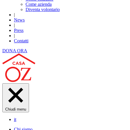
Come azienda
Diventa volontario
|
News
|
Press
|
Contatti
DONA ORA
Chiudi menu
it
Chi siamo