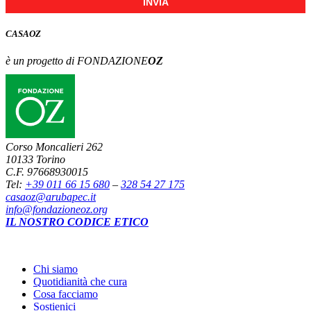
INVIA
CASA
OZ
è un progetto di FONDAZIONE
OZ
Corso Moncalieri 262
10133 Torino
C.F. 97668930015
Tel:
+39 011 66 15 680
–
328 54 27 175
casaoz@arubapec.it
info@fondazioneoz.org
IL NOSTRO CODICE ETICO
Chi siamo
Quotidianità che cura
Cosa facciamo
Sostienici