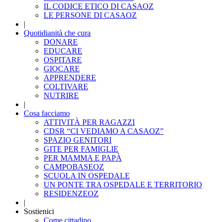
IL CODICE ETICO DI CASAOZ
LE PERSONE DI CASAOZ
|
Quotidianità che cura
DONARE
EDUCARE
OSPITARE
GIOCARE
APPRENDERE
COLTIVARE
NUTRIRE
|
Cosa facciamo
ATTIVITÀ PER RAGAZZI
CDSR “CI VEDIAMO A CASAOZ”
SPAZIO GENITORI
GITE PER FAMIGLIE
PER MAMMA E PAPÀ
CAMPOBASEOZ
SCUOLA IN OSPEDALE
UN PONTE TRA OSPEDALE E TERRITORIO
RESIDENZEOZ
|
Sostienici
Come cittadino