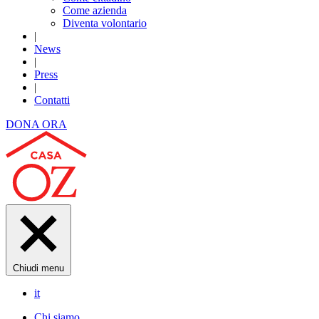
Come azienda
Diventa volontario
|
News
|
Press
|
Contatti
DONA ORA
Chiudi menu
it
Chi siamo