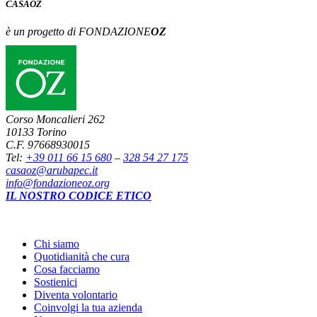
CASA
OZ
è un progetto di FONDAZIONE
OZ
Corso Moncalieri 262
10133 Torino
C.F. 97668930015
Tel:
+39 011 66 15 680
–
328 54 27 175
casaoz@arubapec.it
info@fondazioneoz.org
IL NOSTRO CODICE ETICO
Chi siamo
Quotidianità che cura
Cosa facciamo
Sostienici
Diventa volontario
Coinvolgi la tua azienda