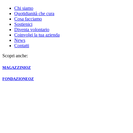
Chi siamo
Quotidianità che cura
Cosa facciamo
Sostienici
Diventa volontario
Coinvolgi la tua azienda
News
Contatti
Scopri anche:
MAGAZZINI
OZ
FONDAZIONE
OZ