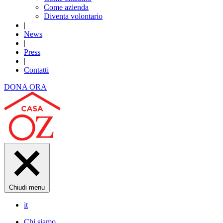
Come azienda
Diventa volontario
|
News
|
Press
|
Contatti
DONA ORA
Chiudi menu
it
Chi siamo