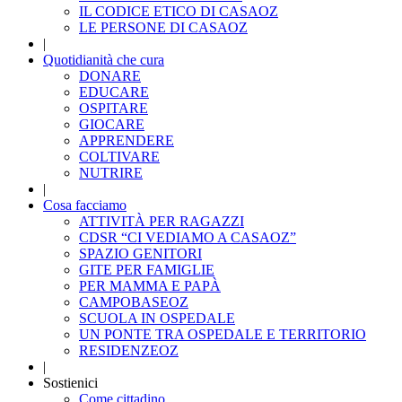
IL CODICE ETICO DI CASAOZ
LE PERSONE DI CASAOZ
|
Quotidianità che cura
DONARE
EDUCARE
OSPITARE
GIOCARE
APPRENDERE
COLTIVARE
NUTRIRE
|
Cosa facciamo
ATTIVITÀ PER RAGAZZI
CDSR “CI VEDIAMO A CASAOZ”
SPAZIO GENITORI
GITE PER FAMIGLIE
PER MAMMA E PAPÀ
CAMPOBASEOZ
SCUOLA IN OSPEDALE
UN PONTE TRA OSPEDALE E TERRITORIO
RESIDENZEOZ
|
Sostienici
Come cittadino