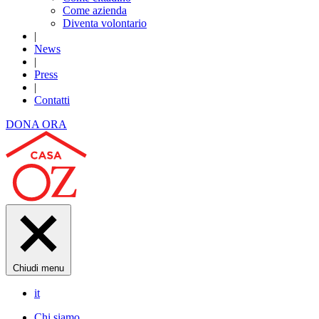
Come azienda
Diventa volontario
|
News
|
Press
|
Contatti
DONA ORA
Chiudi menu
it
Chi siamo