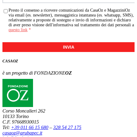
Presto il consenso a ricevere comunicazioni da CasaOz e MagazziniOz
via email (es. newsletter), messaggistica istantanea (es. whatsapp, SMS),
relativamente a proposte di sostegno e invio di informazioni e dichiaro
di aver preso visione dell'informativa sul trattamento dei dati personali a
questo link
*
INVIA
CASA
OZ
è un progetto di FONDAZIONE
OZ
Corso Moncalieri 262
10133 Torino
C.F. 97668930015
Tel:
+39 011 66 15 680
–
328 54 27 175
casaoz@arubapec.it