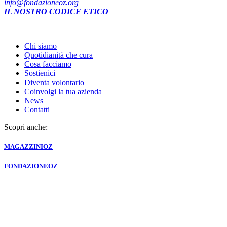
info@fondazioneoz.org
IL NOSTRO CODICE ETICO
Chi siamo
Quotidianità che cura
Cosa facciamo
Sostienici
Diventa volontario
Coinvolgi la tua azienda
News
Contatti
Scopri anche:
MAGAZZINI
OZ
FONDAZIONE
OZ