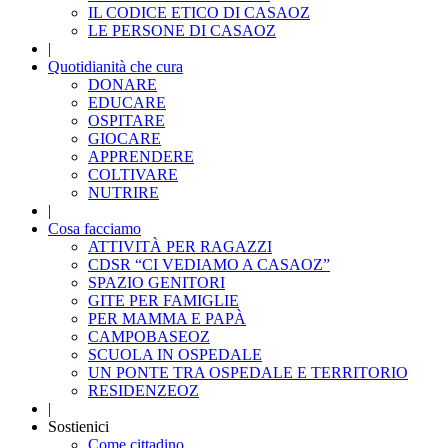
IL CODICE ETICO DI CASAOZ
LE PERSONE DI CASAOZ
|
Quotidianità che cura
DONARE
EDUCARE
OSPITARE
GIOCARE
APPRENDERE
COLTIVARE
NUTRIRE
|
Cosa facciamo
ATTIVITÀ PER RAGAZZI
CDSR “CI VEDIAMO A CASAOZ”
SPAZIO GENITORI
GITE PER FAMIGLIE
PER MAMMA E PAPÀ
CAMPOBASEOZ
SCUOLA IN OSPEDALE
UN PONTE TRA OSPEDALE E TERRITORIO
RESIDENZEOZ
|
Sostienici
Come cittadino