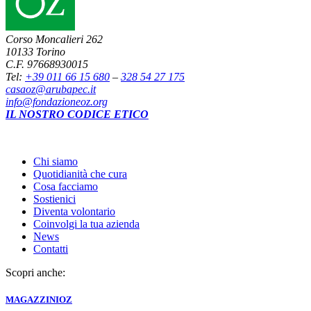
Corso Moncalieri 262
10133 Torino
C.F. 97668930015
Tel:
+39 011 66 15 680
–
328 54 27 175
casaoz@arubapec.it
info@fondazioneoz.org
IL NOSTRO CODICE ETICO
Chi siamo
Quotidianità che cura
Cosa facciamo
Sostienici
Diventa volontario
Coinvolgi la tua azienda
News
Contatti
Scopri anche:
MAGAZZINI
OZ