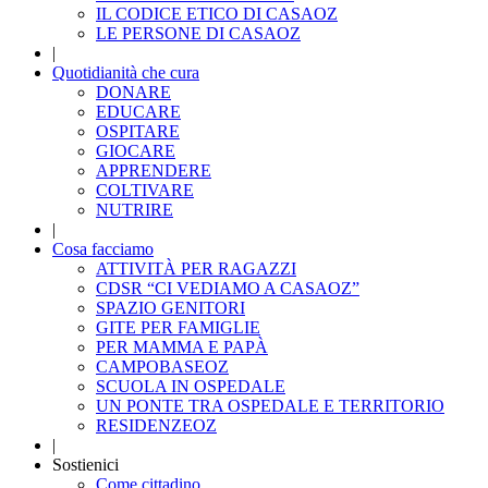
IL CODICE ETICO DI CASAOZ
LE PERSONE DI CASAOZ
|
Quotidianità che cura
DONARE
EDUCARE
OSPITARE
GIOCARE
APPRENDERE
COLTIVARE
NUTRIRE
|
Cosa facciamo
ATTIVITÀ PER RAGAZZI
CDSR “CI VEDIAMO A CASAOZ”
SPAZIO GENITORI
GITE PER FAMIGLIE
PER MAMMA E PAPÀ
CAMPOBASEOZ
SCUOLA IN OSPEDALE
UN PONTE TRA OSPEDALE E TERRITORIO
RESIDENZEOZ
|
Sostienici
Come cittadino