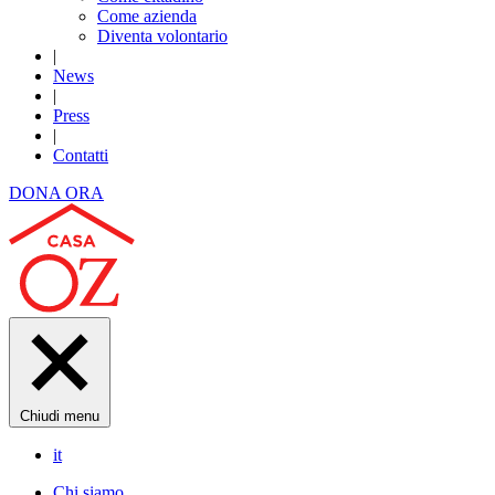
Come azienda
Diventa volontario
|
News
|
Press
|
Contatti
DONA ORA
Chiudi menu
it
Chi siamo