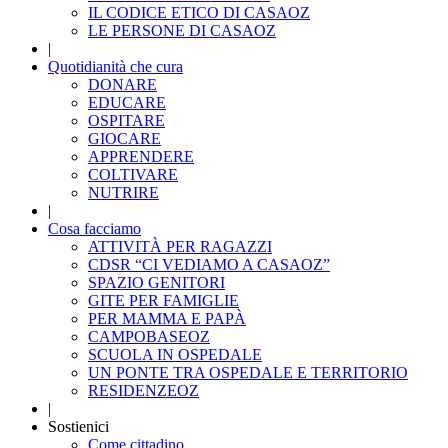
IL CODICE ETICO DI CASAOZ
LE PERSONE DI CASAOZ
|
Quotidianità che cura
DONARE
EDUCARE
OSPITARE
GIOCARE
APPRENDERE
COLTIVARE
NUTRIRE
|
Cosa facciamo
ATTIVITÀ PER RAGAZZI
CDSR “CI VEDIAMO A CASAOZ”
SPAZIO GENITORI
GITE PER FAMIGLIE
PER MAMMA E PAPÀ
CAMPOBASEOZ
SCUOLA IN OSPEDALE
UN PONTE TRA OSPEDALE E TERRITORIO
RESIDENZEOZ
|
Sostienici
Come cittadino