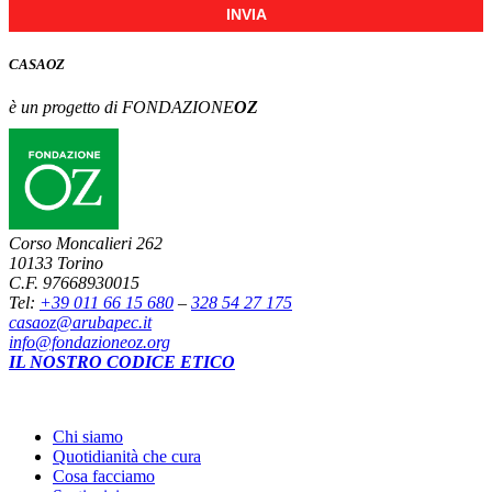
INVIA
CASA
OZ
è un progetto di FONDAZIONE
OZ
Corso Moncalieri 262
10133 Torino
C.F. 97668930015
Tel:
+39 011 66 15 680
–
328 54 27 175
casaoz@arubapec.it
info@fondazioneoz.org
IL NOSTRO CODICE ETICO
Chi siamo
Quotidianità che cura
Cosa facciamo