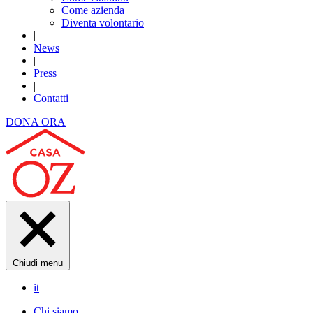
Come azienda
Diventa volontario
|
News
|
Press
|
Contatti
DONA ORA
Chiudi menu
it
Chi siamo