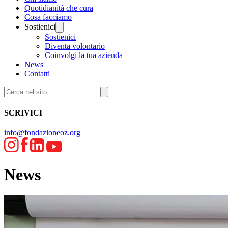
Quotidianità che cura
Cosa facciamo
Sostienici
Sostienici
Diventa volontario
Coinvolgi la tua azienda
News
Contatti
SCRIVICI
info@fondazioneoz.org
News