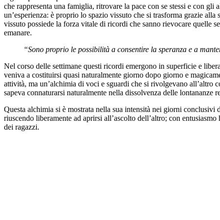
che rappresenta una famiglia, ritrovare la pace con se stessi e con gli 
un’esperienza: è proprio lo spazio vissuto che si trasforma grazie alla 
vissuto possiede la forza vitale di ricordi che sanno rievocare quelle 
emanare.
“Sono proprio le possibilità a consentire la speranza e a manten
Nel corso delle settimane questi ricordi emergono in superficie e libe
veniva a costituirsi quasi naturalmente giorno dopo giorno e magicame
attività, ma un’alchimia di voci e sguardi che si rivolgevano all’altro
sapeva connaturarsi naturalmente nella dissolvenza delle lontananze r
Questa alchimia si è mostrata nella sua intensità nei giorni conclusivi 
riuscendo liberamente ad aprirsi all’ascolto dell’altro; con entusiasmo
dei ragazzi.