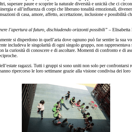
altri, superare paure e scoprire la naturale diversità e unicità che ci ci
sinergia e all’influenza di corpi che liberano tonalità emozionali, divenen
sensazioni di casa, amore, affetto, accettazione, inclusione e possibilit
ere l’apertura al futuro, dischiudendo orizzonti possibili” –
Elisabetta
ramente si disperdono in quell’aria dove ognuno può far sentire la sua v
nte includeva le singolarità di ogni singolo gruppo, non rappresentava
 con la curiosità di conoscere e di ascoltare. Momenti di confronto e di 
eciproche.
dell’estate ragazzi. Tutti i gruppi si sono uniti non solo per confrontar
 hanno ripercorso le loro settimane grazie alla visione condivisa dei lor