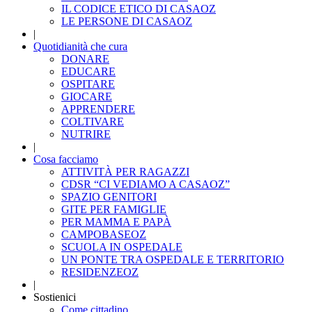
IL CODICE ETICO DI CASAOZ
LE PERSONE DI CASAOZ
|
Quotidianità che cura
DONARE
EDUCARE
OSPITARE
GIOCARE
APPRENDERE
COLTIVARE
NUTRIRE
|
Cosa facciamo
ATTIVITÀ PER RAGAZZI
CDSR “CI VEDIAMO A CASAOZ”
SPAZIO GENITORI
GITE PER FAMIGLIE
PER MAMMA E PAPÀ
CAMPOBASEOZ
SCUOLA IN OSPEDALE
UN PONTE TRA OSPEDALE E TERRITORIO
RESIDENZEOZ
|
Sostienici
Come cittadino