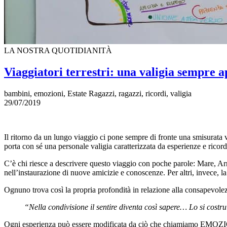
LA NOSTRA QUOTIDIANITÀ
Viaggiatori terrestri: una valigia sempre a
bambini, emozioni, Estate Ragazzi, ragazzi, ricordi, valigia
29/07/2019
Il ritorno da un lungo viaggio ci pone sempre di fronte una smisurata
porta con sé una personale valigia caratterizzata da esperienze e ricord
C’è chi riesce a descrivere questo viaggio con poche parole: Mare, Arr
nell’instaurazione di nuove amicizie e conoscenze. Per altri, invece, l
Ognuno trova così la propria profondità in relazione alla consapevolezza
“Nella condivisione il sentire diventa così sapere… Lo si costrui
Ogni esperienza può essere modificata da ciò che chiamiamo EMOZION