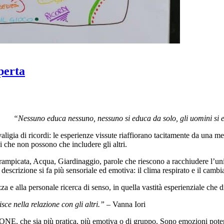
perta
“Nessuno educa nessuno, nessuno si educa da solo,
gli uomini si
 valigia di ricordi: le esperienze vissute riaffiorano tacitamente da un
i che non possono che includere gli altri.
ampicata, Acqua, Giardinaggio, parole che riescono a racchiudere l’unici
a descrizione si fa più sensoriale ed emotiva: il clima respirato e il ca
 e alla personale ricerca di senso, in quella vastità esperienziale che di
sce nella relazione con gli altri.” –
Vanna Iori
E, che sia più pratica, più emotiva o di gruppo. Sono emozioni poten