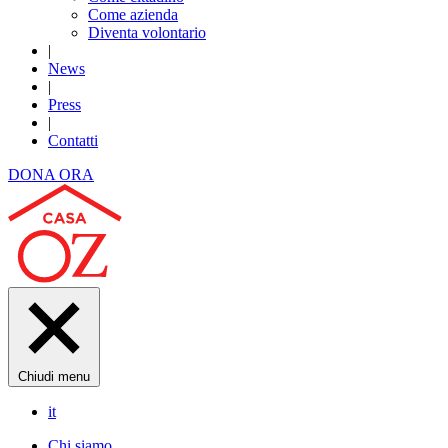
Come azienda
Diventa volontario
|
News
|
Press
|
Contatti
DONA ORA
Chiudi menu
it
Chi siamo