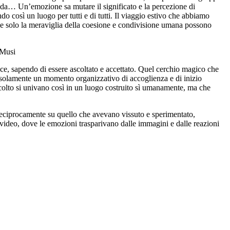
rconda… Un’emozione sa mutare il significato e la percezione di
do così un luogo per tutti e di tutti. Il viaggio estivo che abbiamo
à che solo la meraviglia della coesione e condivisione umana possono
 Musi
oce, sapendo di essere ascoltato e accettato. Quel cerchio magico che
 solamente un momento organizzativo di accoglienza e di inizio
ascolto si univano così in un luogo costruito sì umanamente, ma che
si reciprocamente su quello che avevano vissuto e sperimentato,
o video, dove le emozioni trasparivano dalle immagini e dalle reazioni