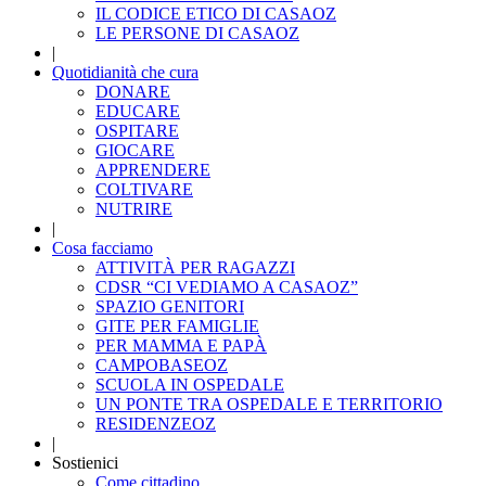
IL CODICE ETICO DI CASAOZ
LE PERSONE DI CASAOZ
|
Quotidianità che cura
DONARE
EDUCARE
OSPITARE
GIOCARE
APPRENDERE
COLTIVARE
NUTRIRE
|
Cosa facciamo
ATTIVITÀ PER RAGAZZI
CDSR “CI VEDIAMO A CASAOZ”
SPAZIO GENITORI
GITE PER FAMIGLIE
PER MAMMA E PAPÀ
CAMPOBASEOZ
SCUOLA IN OSPEDALE
UN PONTE TRA OSPEDALE E TERRITORIO
RESIDENZEOZ
|
Sostienici
Come cittadino