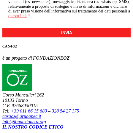
via email (es. newsletter), messaggistica istantanea (es. whatsapp, SMS),
relativamente a proposte di sostegno e invio di informazioni e dichiaro
di aver preso visione dell'informativa sul trattamento dei dati personali a
questo link
*
INVIA
CASA
OZ
è un progetto di FONDAZIONE
OZ
Corso Moncalieri 262
10133 Torino
C.F. 97668930015
Tel:
+39 011 66 15 680
–
328 54 27 175
casaoz@arubapec.it
info@fondazioneoz.org
IL NOSTRO CODICE ETICO