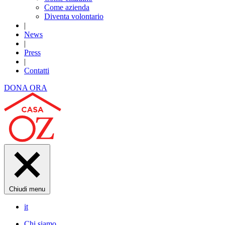
Come azienda
Diventa volontario
|
News
|
Press
|
Contatti
DONA ORA
Chiudi menu
it
Chi siamo