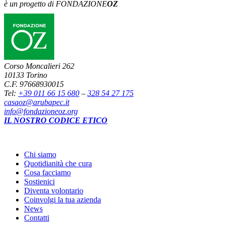
è un progetto di FONDAZIONE
OZ
Corso Moncalieri 262
10133 Torino
C.F. 97668930015
Tel:
+39 011 66 15 680
–
328 54 27 175
casaoz@arubapec.it
info@fondazioneoz.org
IL NOSTRO CODICE ETICO
Chi siamo
Quotidianità che cura
Cosa facciamo
Sostienici
Diventa volontario
Coinvolgi la tua azienda
News
Contatti