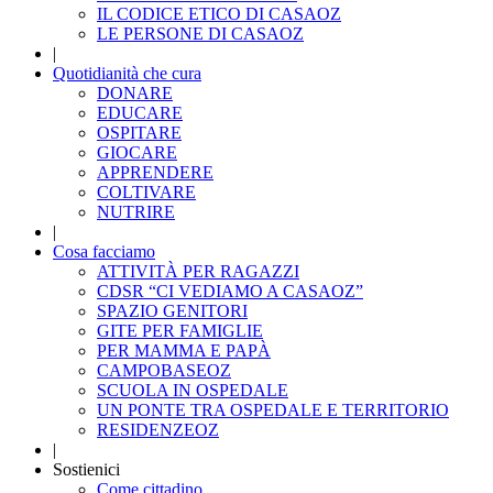
IL CODICE ETICO DI CASAOZ
LE PERSONE DI CASAOZ
|
Quotidianità che cura
DONARE
EDUCARE
OSPITARE
GIOCARE
APPRENDERE
COLTIVARE
NUTRIRE
|
Cosa facciamo
ATTIVITÀ PER RAGAZZI
CDSR “CI VEDIAMO A CASAOZ”
SPAZIO GENITORI
GITE PER FAMIGLIE
PER MAMMA E PAPÀ
CAMPOBASEOZ
SCUOLA IN OSPEDALE
UN PONTE TRA OSPEDALE E TERRITORIO
RESIDENZEOZ
|
Sostienici
Come cittadino