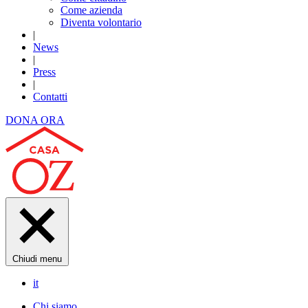
Come azienda
Diventa volontario
|
News
|
Press
|
Contatti
DONA ORA
Chiudi menu
it
Chi siamo