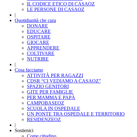
IL CODICE ETICO DI CASAOZ
LE PERSONE DI CASAOZ
|
Quotidianità che cura
DONARE
EDUCARE
OSPITARE
GIOCARE
APPRENDERE
COLTIVARE
NUTRIRE
|
Cosa facciamo
ATTIVITÀ PER RAGAZZI
CDSR “CI VEDIAMO A CASAOZ”
SPAZIO GENITORI
GITE PER FAMIGLIE
PER MAMMA E PAPÀ
CAMPOBASEOZ
SCUOLA IN OSPEDALE
UN PONTE TRA OSPEDALE E TERRITORIO
RESIDENZEOZ
|
Sostienici
Come cittadino