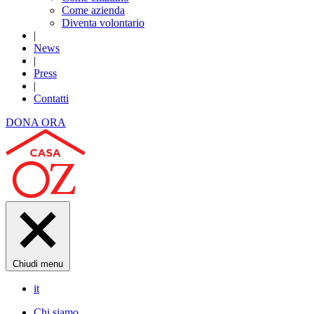
Come azienda
Diventa volontario
|
News
|
Press
|
Contatti
DONA ORA
Chiudi menu
it
Chi siamo