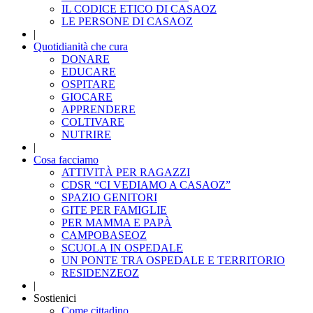
IL CODICE ETICO DI CASAOZ
LE PERSONE DI CASAOZ
|
Quotidianità che cura
DONARE
EDUCARE
OSPITARE
GIOCARE
APPRENDERE
COLTIVARE
NUTRIRE
|
Cosa facciamo
ATTIVITÀ PER RAGAZZI
CDSR “CI VEDIAMO A CASAOZ”
SPAZIO GENITORI
GITE PER FAMIGLIE
PER MAMMA E PAPÀ
CAMPOBASEOZ
SCUOLA IN OSPEDALE
UN PONTE TRA OSPEDALE E TERRITORIO
RESIDENZEOZ
|
Sostienici
Come cittadino