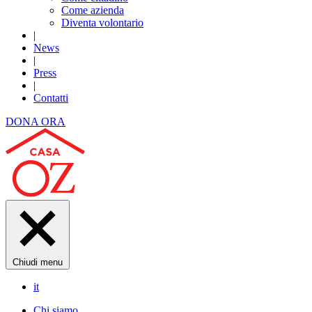
Come azienda
Diventa volontario
|
News
|
Press
|
Contatti
DONA ORA
Chiudi menu
it
Chi siamo