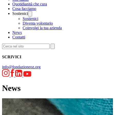
Quotidianità che cura
Cosa facciamo
Sostienici
Sostienici
Diventa volontario
Coinvolgi la tua azienda
News
Contatti
SCRIVICI
info@fondazioneoz.org
News