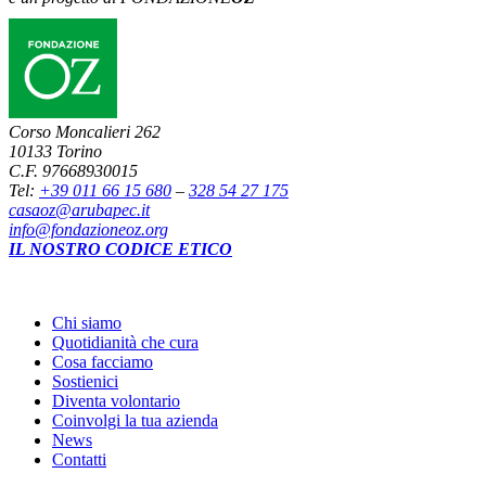
Corso Moncalieri 262
10133 Torino
C.F. 97668930015
Tel:
+39 011 66 15 680
–
328 54 27 175
casaoz@arubapec.it
info@fondazioneoz.org
IL NOSTRO CODICE ETICO
Chi siamo
Quotidianità che cura
Cosa facciamo
Sostienici
Diventa volontario
Coinvolgi la tua azienda
News
Contatti