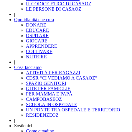
IL CODICE ETICO DI CASAOZ
LE PERSONE DI CASAOZ
|
Quotidianità che cura
DONARE
EDUCARE
OSPITARE
GIOCARE
APPRENDERE
COLTIVARE
NUTRIRE
|
Cosa facciamo
ATTIVITÀ PER RAGAZZI
CDSR “CI VEDIAMO A CASAOZ”
SPAZIO GENITORI
GITE PER FAMIGLIE
PER MAMMA E PAPÀ
CAMPOBASEOZ
SCUOLA IN OSPEDALE
UN PONTE TRA OSPEDALE E TERRITORIO
RESIDENZEOZ
|
Sostienici
Come cittadino