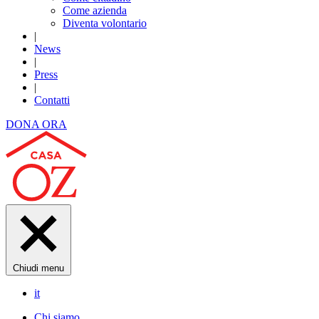
Come azienda
Diventa volontario
|
News
|
Press
|
Contatti
DONA ORA
Chiudi menu
it
Chi siamo