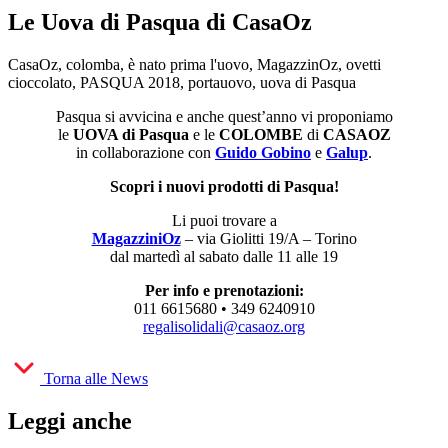
Le Uova di Pasqua di CasaOz
CasaOz, colomba, è nato prima l'uovo, MagazzinOz, ovetti
cioccolato, PASQUA 2018, portauovo, uova di Pasqua
Pasqua si avvicina e anche quest’anno vi proponiamo
le
UOVA di Pasqua
e le
COLOMBE
di
CASAOZ
in collaborazione con
Guido Gobino
e
Galup
.
Scopri i nuovi prodotti di Pasqua!
Li puoi trovare a
MagazziniOz
– via Giolitti 19/A – Torino
dal martedì al sabato dalle 11 alle 19
Per info e prenotazioni:
011 6615680 • 349 6240910
regalisolidali@casaoz.org
Torna alle News
Leggi anche