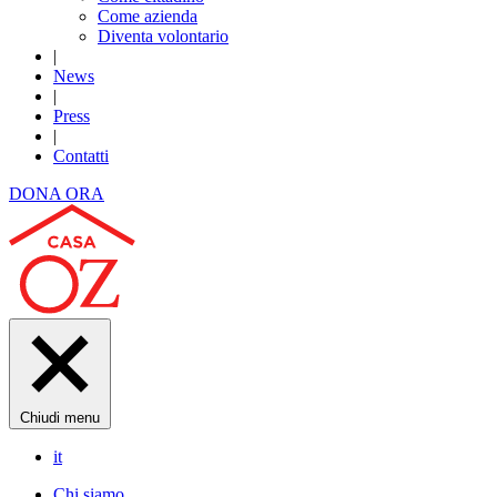
Come azienda
Diventa volontario
|
News
|
Press
|
Contatti
DONA ORA
Chiudi menu
it
Chi siamo