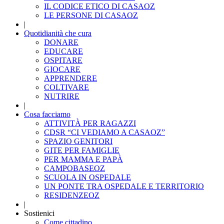
IL CODICE ETICO DI CASAOZ
LE PERSONE DI CASAOZ
|
Quotidianità che cura
DONARE
EDUCARE
OSPITARE
GIOCARE
APPRENDERE
COLTIVARE
NUTRIRE
|
Cosa facciamo
ATTIVITÀ PER RAGAZZI
CDSR “CI VEDIAMO A CASAOZ”
SPAZIO GENITORI
GITE PER FAMIGLIE
PER MAMMA E PAPÀ
CAMPOBASEOZ
SCUOLA IN OSPEDALE
UN PONTE TRA OSPEDALE E TERRITORIO
RESIDENZEOZ
|
Sostienici
Come cittadino