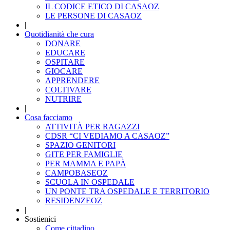
IL CODICE ETICO DI CASAOZ
LE PERSONE DI CASAOZ
|
Quotidianità che cura
DONARE
EDUCARE
OSPITARE
GIOCARE
APPRENDERE
COLTIVARE
NUTRIRE
|
Cosa facciamo
ATTIVITÀ PER RAGAZZI
CDSR “CI VEDIAMO A CASAOZ”
SPAZIO GENITORI
GITE PER FAMIGLIE
PER MAMMA E PAPÀ
CAMPOBASEOZ
SCUOLA IN OSPEDALE
UN PONTE TRA OSPEDALE E TERRITORIO
RESIDENZEOZ
|
Sostienici
Come cittadino