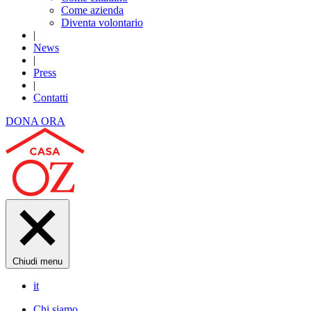
Come azienda
Diventa volontario
|
News
|
Press
|
Contatti
DONA ORA
Chiudi menu
it
Chi siamo