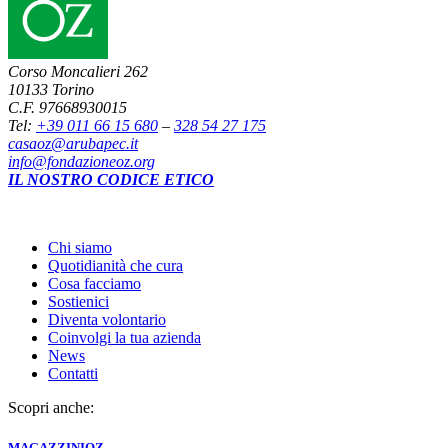
Corso Moncalieri 262
10133 Torino
C.F. 97668930015
Tel:
+39 011 66 15 680
–
328 54 27 175
casaoz@arubapec.it
info@fondazioneoz.org
IL NOSTRO CODICE ETICO
Chi siamo
Quotidianità che cura
Cosa facciamo
Sostienici
Diventa volontario
Coinvolgi la tua azienda
News
Contatti
Scopri anche:
MAGAZZINI
OZ