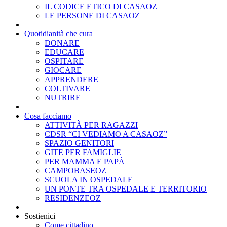
IL CODICE ETICO DI CASAOZ
LE PERSONE DI CASAOZ
|
Quotidianità che cura
DONARE
EDUCARE
OSPITARE
GIOCARE
APPRENDERE
COLTIVARE
NUTRIRE
|
Cosa facciamo
ATTIVITÀ PER RAGAZZI
CDSR “CI VEDIAMO A CASAOZ”
SPAZIO GENITORI
GITE PER FAMIGLIE
PER MAMMA E PAPÀ
CAMPOBASEOZ
SCUOLA IN OSPEDALE
UN PONTE TRA OSPEDALE E TERRITORIO
RESIDENZEOZ
|
Sostienici
Come cittadino