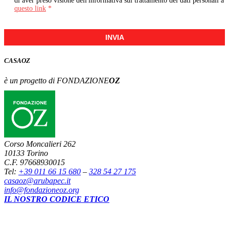
di aver preso visione dell'informativa sul trattamento dei dati personali a
questo link
*
INVIA
CASA
OZ
è un progetto di FONDAZIONE
OZ
Corso Moncalieri 262
10133 Torino
C.F. 97668930015
Tel:
+39 011 66 15 680
–
328 54 27 175
casaoz@arubapec.it
info@fondazioneoz.org
IL NOSTRO CODICE ETICO