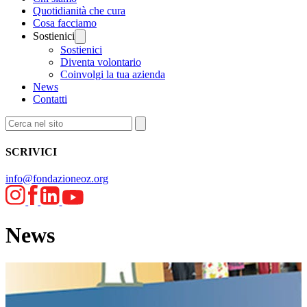
Quotidianità che cura
Cosa facciamo
Sostienici
Sostienici
Diventa volontario
Coinvolgi la tua azienda
News
Contatti
SCRIVICI
info@fondazioneoz.org
News