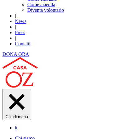
Come azienda
Diventa volontario
|
News
|
Press
|
Contatti
DONA ORA
Chiudi menu
it
Chi siamo