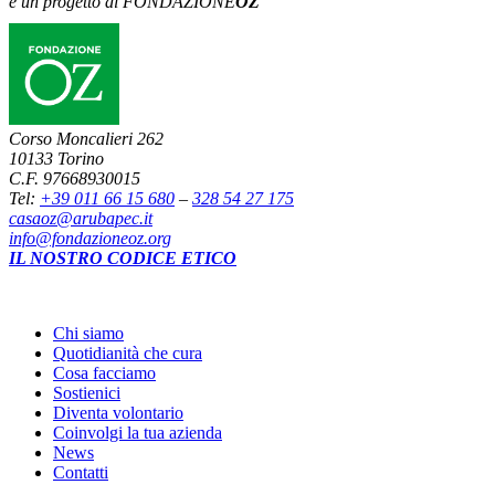
è un progetto di FONDAZIONE
OZ
Corso Moncalieri 262
10133 Torino
C.F. 97668930015
Tel:
+39 011 66 15 680
–
328 54 27 175
casaoz@arubapec.it
info@fondazioneoz.org
IL NOSTRO CODICE ETICO
Chi siamo
Quotidianità che cura
Cosa facciamo
Sostienici
Diventa volontario
Coinvolgi la tua azienda
News
Contatti