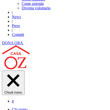
Come azienda
Diventa volontario
|
News
|
Press
|
Contatti
DONA ORA
Chiudi menu
it
Chi siamo