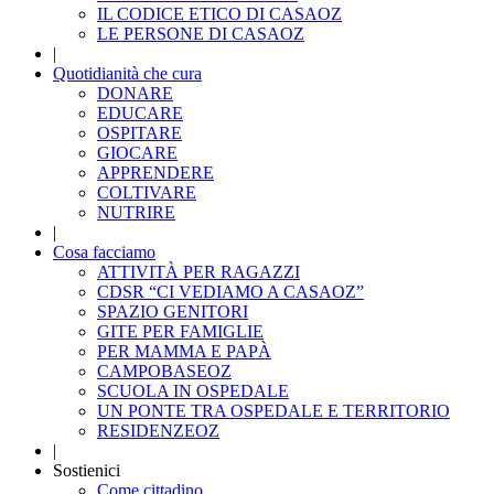
IL CODICE ETICO DI CASAOZ
LE PERSONE DI CASAOZ
|
Quotidianità che cura
DONARE
EDUCARE
OSPITARE
GIOCARE
APPRENDERE
COLTIVARE
NUTRIRE
|
Cosa facciamo
ATTIVITÀ PER RAGAZZI
CDSR “CI VEDIAMO A CASAOZ”
SPAZIO GENITORI
GITE PER FAMIGLIE
PER MAMMA E PAPÀ
CAMPOBASEOZ
SCUOLA IN OSPEDALE
UN PONTE TRA OSPEDALE E TERRITORIO
RESIDENZEOZ
|
Sostienici
Come cittadino