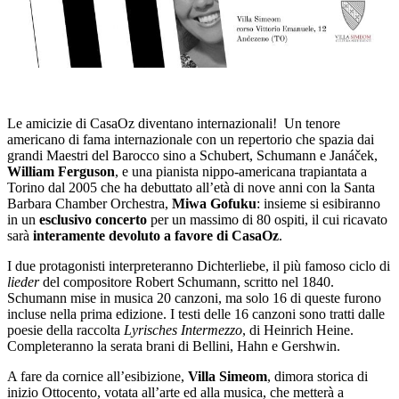
Le amicizie di CasaOz diventano internazionali! Un tenore
americano di fama internazionale con un repertorio che spazia dai
grandi Maestri del Barocco sino a Schubert, Schumann e Janáček,
William Ferguson
, e una pianista nippo-americana trapiantata a
Torino dal 2005 che ha debuttato all’età di nove anni con la Santa
Barbara Chamber Orchestra,
Miwa Gofuku
: insieme si esibiranno
in un
esclusivo concerto
per un massimo di 80 ospiti, il cui ricavato
sarà
interamente devoluto a favore di CasaOz
.
I due protagonisti interpreteranno Dichterliebe, il più famoso ciclo di
lieder
del compositore Robert Schumann, scritto nel 1840.
Schumann mise in musica 20 canzoni, ma solo 16 di queste furono
incluse nella prima edizione. I testi delle 16 canzoni sono tratti dalle
poesie della raccolta
Lyrisches Intermezzo
, di Heinrich Heine.
Completeranno la serata brani di Bellini, Hahn e Gershwin.
A fare da cornice all’esibizione,
Villa Simeom
, dimora storica di
inizio Ottocento, votata all’arte ed alla musica, che metterà a