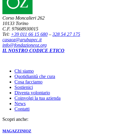
Corso Moncalieri 262
10133 Torino
C.F. 97668930015
Tel:
+39 011 66 15 680
–
328 54 27 175
casaoz@arubapec.it
info@fondazioneoz.org
IL NOSTRO CODICE ETICO
Chi siamo
Quotidianità che cura
Cosa facciamo
Sostienici
Diventa volontario
Coinvolgi la tua azienda
News
Contatti
Scopri anche:
MAGAZZINI
OZ