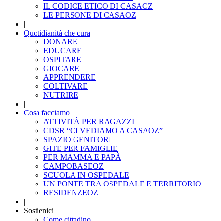
IL CODICE ETICO DI CASAOZ
LE PERSONE DI CASAOZ
|
Quotidianità che cura
DONARE
EDUCARE
OSPITARE
GIOCARE
APPRENDERE
COLTIVARE
NUTRIRE
|
Cosa facciamo
ATTIVITÀ PER RAGAZZI
CDSR “CI VEDIAMO A CASAOZ”
SPAZIO GENITORI
GITE PER FAMIGLIE
PER MAMMA E PAPÀ
CAMPOBASEOZ
SCUOLA IN OSPEDALE
UN PONTE TRA OSPEDALE E TERRITORIO
RESIDENZEOZ
|
Sostienici
Come cittadino