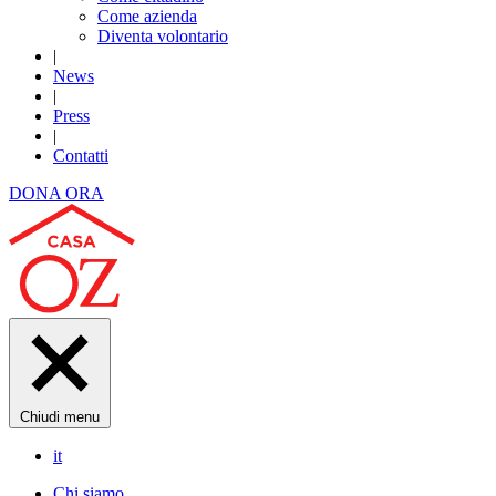
Come azienda
Diventa volontario
|
News
|
Press
|
Contatti
DONA ORA
Chiudi menu
it
Chi siamo