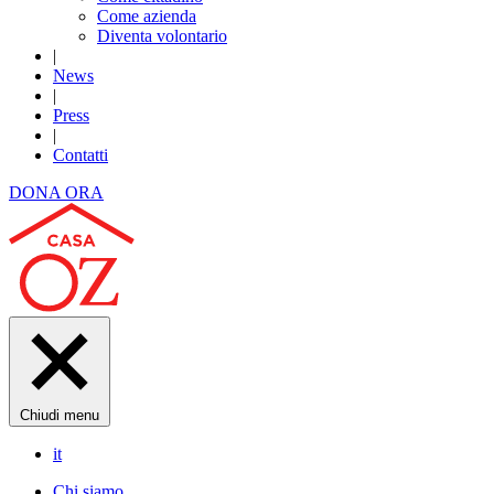
Come azienda
Diventa volontario
|
News
|
Press
|
Contatti
DONA ORA
Chiudi menu
it
Chi siamo