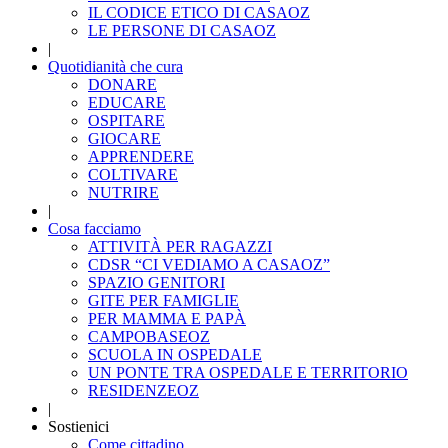
IL CODICE ETICO DI CASAOZ
LE PERSONE DI CASAOZ
|
Quotidianità che cura
DONARE
EDUCARE
OSPITARE
GIOCARE
APPRENDERE
COLTIVARE
NUTRIRE
|
Cosa facciamo
ATTIVITÀ PER RAGAZZI
CDSR “CI VEDIAMO A CASAOZ”
SPAZIO GENITORI
GITE PER FAMIGLIE
PER MAMMA E PAPÀ
CAMPOBASEOZ
SCUOLA IN OSPEDALE
UN PONTE TRA OSPEDALE E TERRITORIO
RESIDENZEOZ
|
Sostienici
Come cittadino