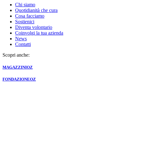
Chi siamo
Quotidianità che cura
Cosa facciamo
Sostienici
Diventa volontario
Coinvolgi la tua azienda
News
Contatti
Scopri anche:
MAGAZZINI
OZ
FONDAZIONE
OZ