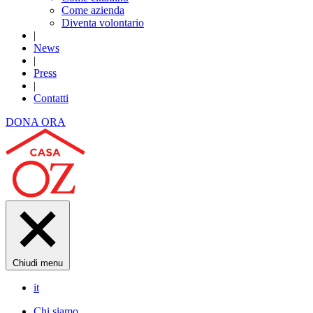
Come azienda
Diventa volontario
|
News
|
Press
|
Contatti
DONA ORA
Chiudi menu
it
Chi siamo