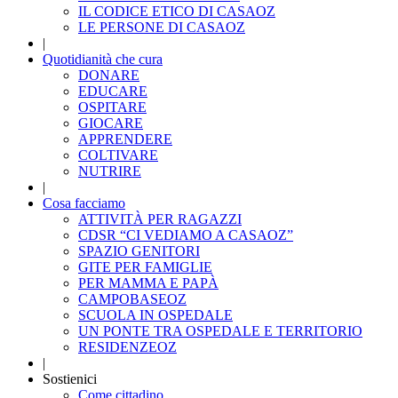
IL CODICE ETICO DI CASAOZ
LE PERSONE DI CASAOZ
|
Quotidianità che cura
DONARE
EDUCARE
OSPITARE
GIOCARE
APPRENDERE
COLTIVARE
NUTRIRE
|
Cosa facciamo
ATTIVITÀ PER RAGAZZI
CDSR “CI VEDIAMO A CASAOZ”
SPAZIO GENITORI
GITE PER FAMIGLIE
PER MAMMA E PAPÀ
CAMPOBASEOZ
SCUOLA IN OSPEDALE
UN PONTE TRA OSPEDALE E TERRITORIO
RESIDENZEOZ
|
Sostienici
Come cittadino