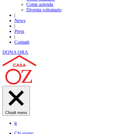
Come azienda
Diventa volontario
|
News
|
Press
|
Contatti
DONA ORA
Chiudi menu
it
Chi siamo