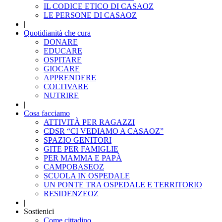
IL CODICE ETICO DI CASAOZ
LE PERSONE DI CASAOZ
|
Quotidianità che cura
DONARE
EDUCARE
OSPITARE
GIOCARE
APPRENDERE
COLTIVARE
NUTRIRE
|
Cosa facciamo
ATTIVITÀ PER RAGAZZI
CDSR “CI VEDIAMO A CASAOZ”
SPAZIO GENITORI
GITE PER FAMIGLIE
PER MAMMA E PAPÀ
CAMPOBASEOZ
SCUOLA IN OSPEDALE
UN PONTE TRA OSPEDALE E TERRITORIO
RESIDENZEOZ
|
Sostienici
Come cittadino