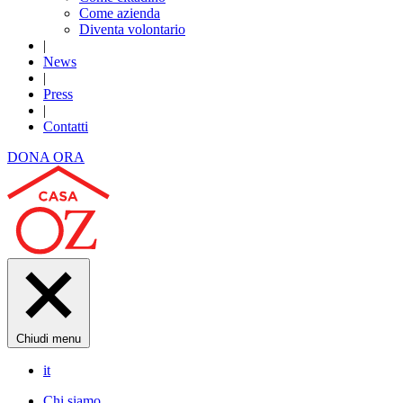
Come azienda
Diventa volontario
|
News
|
Press
|
Contatti
DONA ORA
Chiudi menu
it
Chi siamo