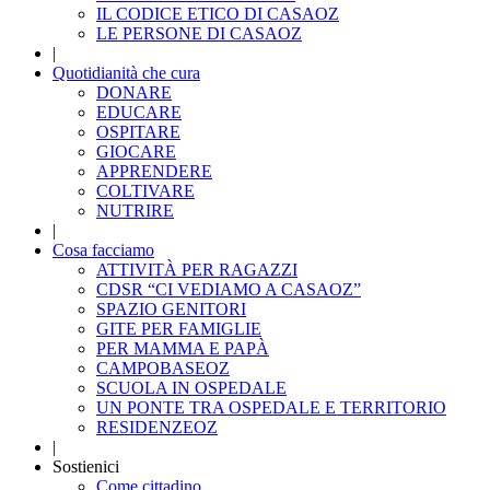
IL CODICE ETICO DI CASAOZ
LE PERSONE DI CASAOZ
|
Quotidianità che cura
DONARE
EDUCARE
OSPITARE
GIOCARE
APPRENDERE
COLTIVARE
NUTRIRE
|
Cosa facciamo
ATTIVITÀ PER RAGAZZI
CDSR “CI VEDIAMO A CASAOZ”
SPAZIO GENITORI
GITE PER FAMIGLIE
PER MAMMA E PAPÀ
CAMPOBASEOZ
SCUOLA IN OSPEDALE
UN PONTE TRA OSPEDALE E TERRITORIO
RESIDENZEOZ
|
Sostienici
Come cittadino