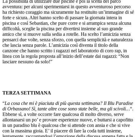
La possibilità di utilizzare due piscine e poi la scelta del parco
avventura: per alcuni sperimentarsi in questo avventuroso percorso
ha richiesto coraggio ma sicuramente ha restituito un’immagine di sé
forte e sicura. Altri hanno scelto di passare la giornata intera in
piscina e così Sebastian, che pure corre e si arrampica senza alcuna
difficoltà, sceglie la piscina per divertirsi insieme al suo grande
amico che si muove sulla sedia a rotelle. Ha scelto l’amicizia senza
pensarci due volte, senza sforzo, con quella semplicità e naturalezza
che lascia senza parole. L’amicizia così diventa il titolo della
canzone che hanno scritto i ragazzi nel laboratorio di coro rap, in
linea con la regola proposta all’inizio dell’estate dai ragazzi: “Non
lasciare nessuno da solo!”
TERZA SETTIMANA
“
La cosa che mi è piaciuta di più questa settimana? Il Blu Paradise
di Orbassano! Sì, tante altre cose sono state belle, ma gli scivoli…
“.
Ebbene sì, a volte occorre fare qualcosa di molto diverso, serve
allontanarsi un po’ e provare esperienze nuove, e buttarsi a capofitto
in un paradiso blu è qualcosa che si attende con ansia e che si vive
con la massima gioia. E’ il piacere di fare la coda tutti insieme,
lentamente, raccontandosi l’emozione della discesa appena fatta e la