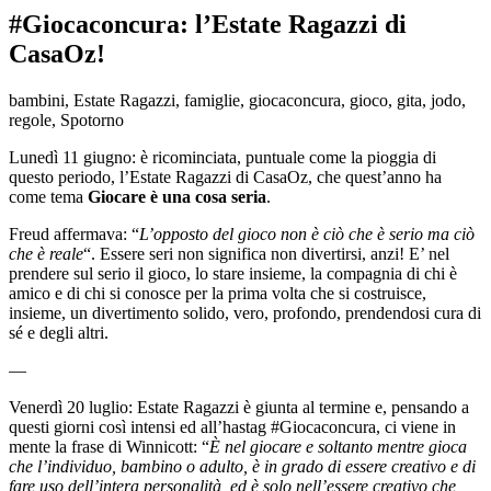
#Giocaconcura: l’Estate Ragazzi di
CasaOz!
bambini, Estate Ragazzi, famiglie, giocaconcura, gioco, gita, jodo,
regole, Spotorno
Lunedì 11 giugno: è ricominciata, puntuale come la pioggia di
questo periodo, l’Estate Ragazzi di CasaOz, che quest’anno ha
come tema
Giocare è una cosa seria
.
Freud affermava: “
L’opposto del gioco non è ciò che è serio ma ciò
che è reale
“. Essere seri non significa non divertirsi, anzi! E’ nel
prendere sul serio il gioco, lo stare insieme, la compagnia di chi è
amico e di chi si conosce per la prima volta che si costruisce,
insieme, un divertimento solido, vero, profondo, prendendosi cura di
sé e degli altri.
—
Venerdì 20 luglio: Estate Ragazzi è giunta al termine e, pensando a
questi giorni così intensi ed all’hastag #Giocaconcura, ci viene in
mente la frase di Winnicott: “
È nel giocare e soltanto mentre gioca
che l’individuo, bambino o adulto, è in grado di essere creativo e di
fare uso dell’intera personalità, ed è solo nell’essere creativo che