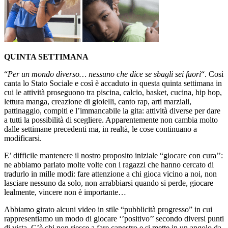
QUINTA SETTIMANA
“
Per un mondo diverso… nessuno che dice se sbagli sei fuori
“. Così
canta lo Stato Sociale e così è accaduto in questa quinta settimana in
cui le attività proseguono tra piscina, calcio, basket, cucina, hip hop,
lettura manga, creazione di gioielli, canto rap, arti marziali,
pattinaggio, compiti e l’immancabile la gita: attività diverse per dare
a tutti la possibilità di scegliere. Apparentemente non cambia molto
dalle settimane precedenti ma, in realtà, le cose continuano a
modificarsi.
E’ difficile mantenere il nostro proposito iniziale “giocare con cura’’:
ne abbiamo parlato molte volte con i ragazzi che hanno cercato di
tradurlo in mille modi: fare attenzione a chi gioca vicino a noi, non
lasciare nessuno da solo, non arrabbiarsi quando si perde, giocare
lealmente, vincere non è importante…
Abbiamo girato alcuni video in stile “pubblicità progresso” in cui
rappresentiamo un modo di giocare ‘’positivo’’ secondo diversi punti
di vista. C’è chi non riesce a fare canestro e si mette in un angolo da