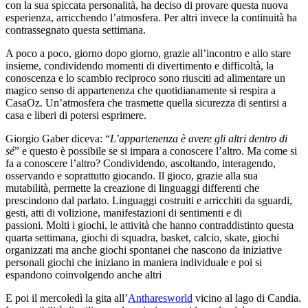
con la sua spiccata personalità, ha deciso di provare questa nuova
esperienza, arricchendo l’atmosfera. Per altri invece la continuità ha
contrassegnato questa settimana.
A poco a poco, giorno dopo giorno, grazie all’incontro e allo stare
insieme, condividendo momenti di divertimento e difficoltà, la
conoscenza e lo scambio reciproco sono riusciti ad alimentare un
magico senso di appartenenza che quotidianamente si respira a
CasaOz. Un’atmosfera che trasmette quella sicurezza di sentirsi a
casa e liberi di potersi esprimere.
Giorgio Gaber diceva: “
L’appartenenza è avere gli altri dentro di
sé
” e questo è possibile se si impara a conoscere l’altro. Ma come si
fa a conoscere l’altro? Condividendo, ascoltando, interagendo,
osservando e soprattutto giocando. Il gioco, grazie alla sua
mutabilità, permette la creazione di linguaggi differenti che
prescindono dal parlato. Linguaggi costruiti e arricchiti da sguardi,
gesti, atti di volizione, manifestazioni di sentimenti e di
passioni. Molti i giochi, le attività che hanno contraddistinto questa
quarta settimana, giochi di squadra, basket, calcio, skate, giochi
organizzati ma anche giochi spontanei che nascono da iniziative
personali giochi che iniziano in maniera individuale e poi si
espandono coinvolgendo anche altri
E poi il mercoledì la gita all’
Antharesworld
vicino al lago di Candia.