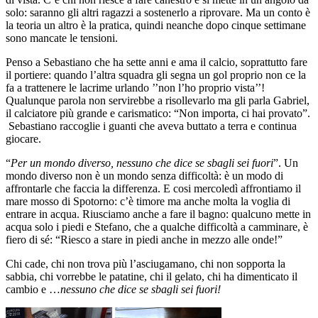
solo: saranno gli altri ragazzi a sostenerlo a riprovare. Ma un conto è
la teoria un altro è la pratica, quindi neanche dopo cinque settimane
sono mancate le tensioni.
Penso a Sebastiano che ha sette anni e ama il calcio, soprattutto fare
il portiere: quando l’altra squadra gli segna un gol proprio non ce la
fa a trattenere le lacrime urlando ’’non l’ho proprio vista’’!
Qualunque parola non servirebbe a risollevarlo ma gli parla Gabriel,
il calciatore più grande e carismatico: “Non importa, ci hai provato”.
Sebastiano raccoglie i guanti che aveva buttato a terra e continua
giocare.
“
Per un mondo diverso,
nessuno che dice se sbagli sei fuori
”. Un
mondo diverso non è un mondo senza difficoltà: è un modo di
affrontarle che faccia la differenza. E cosi mercoledì affrontiamo il
mare mosso di Spotorno: c’è timore ma anche molta la voglia di
entrare in acqua. Riusciamo anche a fare il bagno: qualcuno mette in
acqua solo i piedi e Stefano, che a qualche difficoltà a camminare, è
fiero di sé: “Riesco a stare in piedi anche in mezzo alle onde!”
Chi cade, chi non trova più l’asciugamano, chi non sopporta la
sabbia, chi vorrebbe le patatine, chi il gelato, chi ha dimenticato il
cambio e …
nessuno che dice
se sbagli sei fuori!