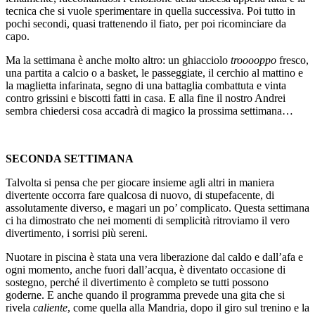
tecnica che si vuole sperimentare in quella successiva. Poi tutto in
pochi secondi, quasi trattenendo il fiato, per poi ricominciare da
capo.
Ma la settimana è anche molto altro: un ghiacciolo
trooooppo
fresco,
una partita a calcio o a basket, le passeggiate, il cerchio al mattino e
la maglietta infarinata, segno di una battaglia combattuta e vinta
contro grissini e biscotti fatti in casa. E alla fine il nostro Andrei
sembra chiedersi cosa accadrà di magico la prossima settimana…
SECONDA SETTIMANA
Talvolta si pensa che per giocare insieme agli altri in maniera
divertente occorra fare qualcosa di nuovo, di stupefacente, di
assolutamente diverso, e magari un po’ complicato. Questa settimana
ci ha dimostrato che nei momenti di semplicità ritroviamo il vero
divertimento, i sorrisi più sereni.
Nuotare in piscina è stata una vera liberazione dal caldo e dall’afa e
ogni momento, anche fuori dall’acqua, è diventato occasione di
sostegno, perché il divertimento è completo se tutti possono
goderne. E anche quando il programma prevede una gita che si
rivela
caliente
, come quella alla Mandria, dopo il giro sul trenino e la