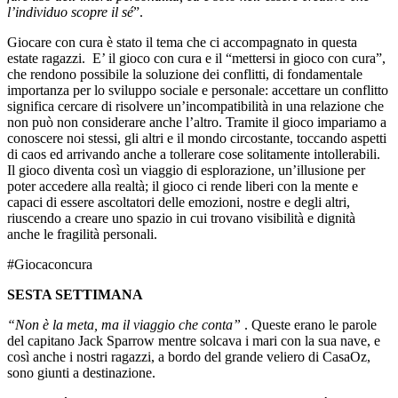
l’individuo scopre il sé
”.
Giocare con cura è stato il tema che ci accompagnato in questa
estate ragazzi. E’ il gioco con cura e il “mettersi in gioco con cura”,
che rendono possibile la soluzione dei conflitti, di fondamentale
importanza per lo sviluppo sociale e personale: accettare un conflitto
significa cercare di risolvere un’incompatibilità in una relazione che
non può non considerare anche l’altro. Tramite il gioco impariamo a
conoscere noi stessi, gli altri e il mondo circostante, toccando aspetti
di caos ed arrivando anche a tollerare cose solitamente intollerabili.
Il gioco diventa così un viaggio di esplorazione, un’illusione per
poter accedere alla realtà; il gioco ci rende liberi con la mente e
capaci di essere ascoltatori delle emozioni, nostre e degli altri,
riuscendo a creare uno spazio in cui trovano visibilità e dignità
anche le fragilità personali.
#Giocaconcura
SESTA SETTIMANA
“Non è la meta, ma il viaggio che conta”
. Queste erano le parole
del capitano Jack Sparrow mentre solcava i mari con la sua nave, e
così anche i nostri ragazzi, a bordo del grande veliero di CasaOz,
sono giunti a destinazione.