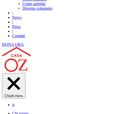
Come azienda
Diventa volontario
|
News
|
Press
|
Contatti
DONA ORA
Chiudi menu
it
Chi siamo