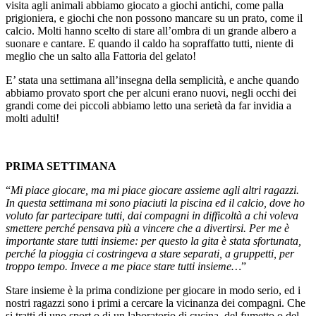
visita agli animali abbiamo giocato a giochi antichi, come palla
prigioniera, e giochi che non possono mancare su un prato, come il
calcio. Molti hanno scelto di stare all’ombra di un grande albero a
suonare e cantare. E quando il caldo ha sopraffatto tutti, niente di
meglio che un salto alla Fattoria del gelato!
E’ stata una settimana all’insegna della semplicità, e anche quando
abbiamo provato sport che per alcuni erano nuovi, negli occhi dei
grandi come dei piccoli abbiamo letto una serietà da far invidia a
molti adulti!
PRIMA SETTIMANA
“
Mi piace giocare, ma mi piace giocare assieme agli altri ragazzi.
In questa settimana mi sono piaciuti la piscina ed il calcio, dove ho
voluto far partecipare tutti, dai compagni in difficoltà a chi voleva
smettere perché pensava più a vincere che a divertirsi. Per me è
importante stare tutti insieme: per questo la gita è stata sfortunata,
perché la pioggia ci costringeva a stare separati, a gruppetti, per
troppo tempo. Invece a me piace stare tutti insieme…
”
Stare insieme è la prima condizione per giocare in modo serio, ed i
nostri ragazzi sono i primi a cercare la vicinanza dei compagni. Che
si tratti di uno sport o di un laboratorio di cucina, del fumetto o del