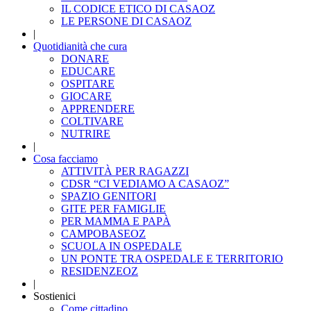
IL CODICE ETICO DI CASAOZ
LE PERSONE DI CASAOZ
|
Quotidianità che cura
DONARE
EDUCARE
OSPITARE
GIOCARE
APPRENDERE
COLTIVARE
NUTRIRE
|
Cosa facciamo
ATTIVITÀ PER RAGAZZI
CDSR “CI VEDIAMO A CASAOZ”
SPAZIO GENITORI
GITE PER FAMIGLIE
PER MAMMA E PAPÀ
CAMPOBASEOZ
SCUOLA IN OSPEDALE
UN PONTE TRA OSPEDALE E TERRITORIO
RESIDENZEOZ
|
Sostienici
Come cittadino