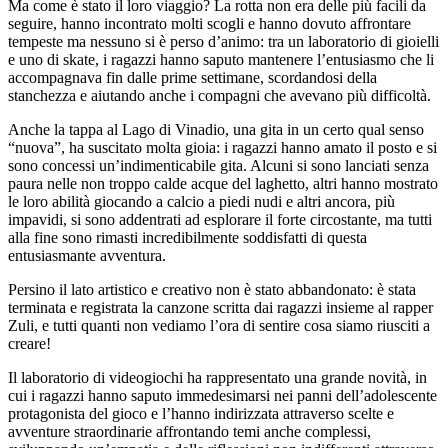
Ma come è stato il loro viaggio? La rotta non era delle più facili da
seguire, hanno incontrato molti scogli e hanno dovuto affrontare
tempeste ma nessuno si è perso d’animo: tra un laboratorio di gioielli
e uno di skate, i ragazzi hanno saputo mantenere l’entusiasmo che li
accompagnava fin dalle prime settimane, scordandosi della
stanchezza e aiutando anche i compagni che avevano più difficoltà.
Anche la tappa al Lago di Vinadio, una gita in un certo qual senso
“nuova”, ha suscitato molta gioia: i ragazzi hanno amato il posto e si
sono concessi un’indimenticabile gita. Alcuni si sono lanciati senza
paura nelle non troppo calde acque del laghetto, altri hanno mostrato
le loro abilità giocando a calcio a piedi nudi e altri ancora, più
impavidi, si sono addentrati ad esplorare il forte circostante, ma tutti
alla fine sono rimasti incredibilmente soddisfatti di questa
entusiasmante avventura.
Persino il lato artistico e creativo non è stato abbandonato: è stata
terminata e registrata la canzone scritta dai ragazzi insieme al rapper
Zuli, e tutti quanti non vediamo l’ora di sentire cosa siamo riusciti a
creare!
Il laboratorio di videogiochi ha rappresentato una grande novità, in
cui i ragazzi hanno saputo immedesimarsi nei panni dell’adolescente
protagonista del gioco e l’hanno indirizzata attraverso scelte e
avventure straordinarie affrontando temi anche complessi,