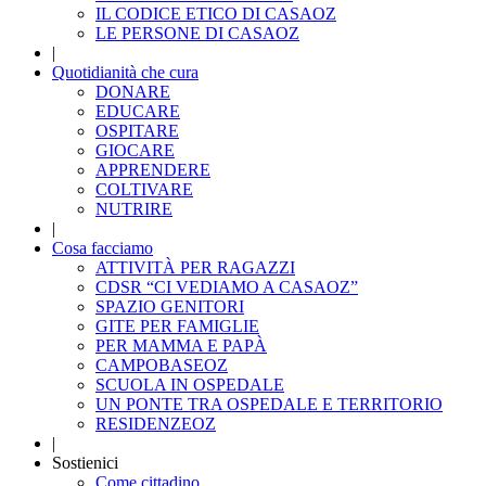
IL CODICE ETICO DI CASAOZ
LE PERSONE DI CASAOZ
|
Quotidianità che cura
DONARE
EDUCARE
OSPITARE
GIOCARE
APPRENDERE
COLTIVARE
NUTRIRE
|
Cosa facciamo
ATTIVITÀ PER RAGAZZI
CDSR “CI VEDIAMO A CASAOZ”
SPAZIO GENITORI
GITE PER FAMIGLIE
PER MAMMA E PAPÀ
CAMPOBASEOZ
SCUOLA IN OSPEDALE
UN PONTE TRA OSPEDALE E TERRITORIO
RESIDENZEOZ
|
Sostienici
Come cittadino