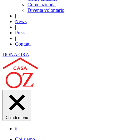
Come azienda
Diventa volontario
|
News
|
Press
|
Contatti
DONA ORA
Chiudi menu
it
Chi siamo