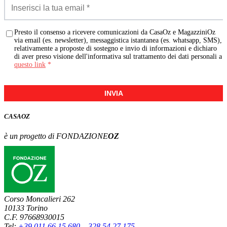
Presto il consenso a ricevere comunicazioni da CasaOz e MagazziniOz
via email (es. newsletter), messaggistica istantanea (es. whatsapp, SMS),
relativamente a proposte di sostegno e invio di informazioni e dichiaro
di aver preso visione dell'informativa sul trattamento dei dati personali a
questo link
*
INVIA
CASA
OZ
è un progetto di FONDAZIONE
OZ
Corso Moncalieri 262
10133 Torino
C.F. 97668930015
Tel:
+39 011 66 15 680
–
328 54 27 175