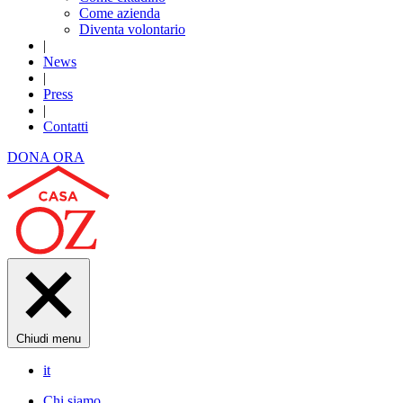
Come azienda
Diventa volontario
|
News
|
Press
|
Contatti
DONA ORA
Chiudi menu
it
Chi siamo