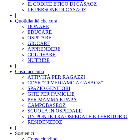
IL CODICE ETICO DI CASAOZ
LE PERSONE DI CASAOZ
|
Quotidianità che cura
DONARE
EDUCARE
OSPITARE
GIOCARE
APPRENDERE
COLTIVARE
NUTRIRE
|
Cosa facciamo
ATTIVITÀ PER RAGAZZI
CDSR “CI VEDIAMO A CASAOZ”
SPAZIO GENITORI
GITE PER FAMIGLIE
PER MAMMA E PAPÀ
CAMPOBASEOZ
SCUOLA IN OSPEDALE
UN PONTE TRA OSPEDALE E TERRITORIO
RESIDENZEOZ
|
Sostienici
Come cittadino