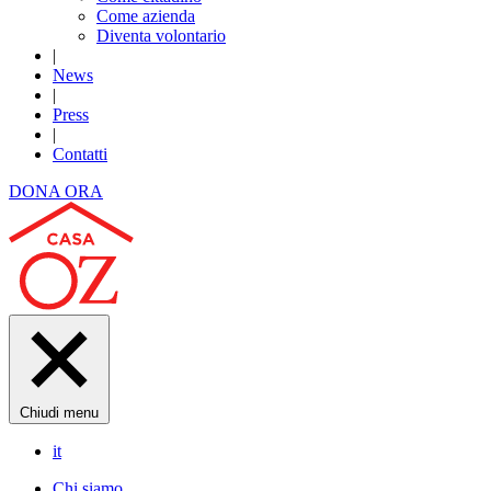
Come azienda
Diventa volontario
|
News
|
Press
|
Contatti
DONA ORA
Chiudi menu
it
Chi siamo