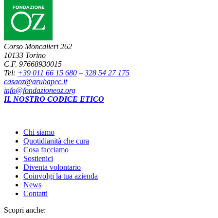
Corso Moncalieri 262
10133 Torino
C.F. 97668930015
Tel:
+39 011 66 15 680
–
328 54 27 175
casaoz@arubapec.it
info@fondazioneoz.org
IL NOSTRO CODICE ETICO
Chi siamo
Quotidianità che cura
Cosa facciamo
Sostienici
Diventa volontario
Coinvolgi la tua azienda
News
Contatti
Scopri anche: