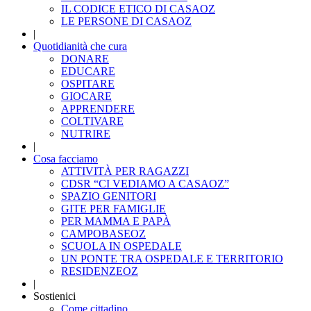
IL CODICE ETICO DI CASAOZ
LE PERSONE DI CASAOZ
|
Quotidianità che cura
DONARE
EDUCARE
OSPITARE
GIOCARE
APPRENDERE
COLTIVARE
NUTRIRE
|
Cosa facciamo
ATTIVITÀ PER RAGAZZI
CDSR “CI VEDIAMO A CASAOZ”
SPAZIO GENITORI
GITE PER FAMIGLIE
PER MAMMA E PAPÀ
CAMPOBASEOZ
SCUOLA IN OSPEDALE
UN PONTE TRA OSPEDALE E TERRITORIO
RESIDENZEOZ
|
Sostienici
Come cittadino