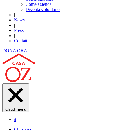
Come azienda
Diventa volontario
|
News
|
Press
|
Contatti
DONA ORA
Chiudi menu
it
Chi siamo