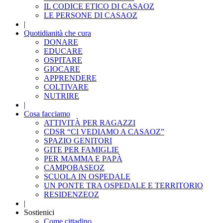
IL CODICE ETICO DI CASAOZ
LE PERSONE DI CASAOZ
|
Quotidianità che cura
DONARE
EDUCARE
OSPITARE
GIOCARE
APPRENDERE
COLTIVARE
NUTRIRE
|
Cosa facciamo
ATTIVITÀ PER RAGAZZI
CDSR “CI VEDIAMO A CASAOZ”
SPAZIO GENITORI
GITE PER FAMIGLIE
PER MAMMA E PAPÀ
CAMPOBASEOZ
SCUOLA IN OSPEDALE
UN PONTE TRA OSPEDALE E TERRITORIO
RESIDENZEOZ
|
Sostienici
Come cittadino