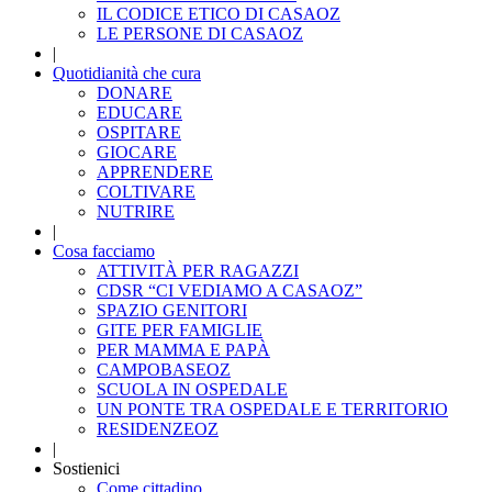
IL CODICE ETICO DI CASAOZ
LE PERSONE DI CASAOZ
|
Quotidianità che cura
DONARE
EDUCARE
OSPITARE
GIOCARE
APPRENDERE
COLTIVARE
NUTRIRE
|
Cosa facciamo
ATTIVITÀ PER RAGAZZI
CDSR “CI VEDIAMO A CASAOZ”
SPAZIO GENITORI
GITE PER FAMIGLIE
PER MAMMA E PAPÀ
CAMPOBASEOZ
SCUOLA IN OSPEDALE
UN PONTE TRA OSPEDALE E TERRITORIO
RESIDENZEOZ
|
Sostienici
Come cittadino