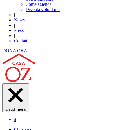
Come azienda
Diventa volontario
|
News
|
Press
|
Contatti
DONA ORA
Chiudi menu
it
Chi siamo