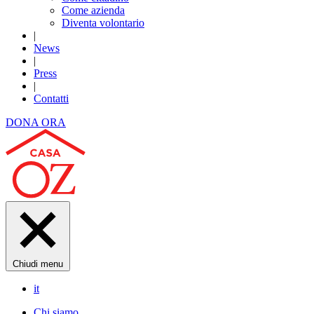
Come azienda
Diventa volontario
|
News
|
Press
|
Contatti
DONA ORA
Chiudi menu
it
Chi siamo