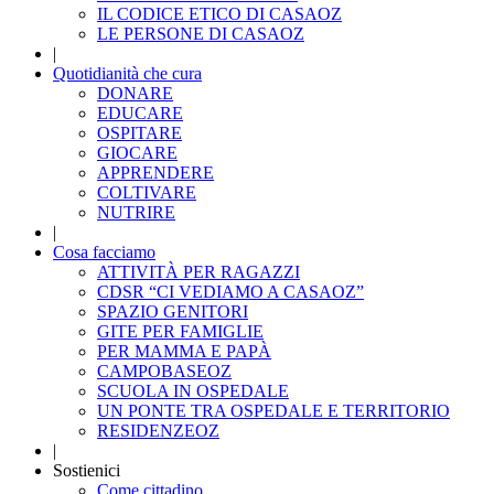
IL CODICE ETICO DI CASAOZ
LE PERSONE DI CASAOZ
|
Quotidianità che cura
DONARE
EDUCARE
OSPITARE
GIOCARE
APPRENDERE
COLTIVARE
NUTRIRE
|
Cosa facciamo
ATTIVITÀ PER RAGAZZI
CDSR “CI VEDIAMO A CASAOZ”
SPAZIO GENITORI
GITE PER FAMIGLIE
PER MAMMA E PAPÀ
CAMPOBASEOZ
SCUOLA IN OSPEDALE
UN PONTE TRA OSPEDALE E TERRITORIO
RESIDENZEOZ
|
Sostienici
Come cittadino