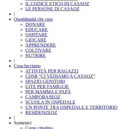
IL CODICE ETICO DI CASAOZ
LE PERSONE DI CASAOZ
|
Quotidianità che cura
DONARE
EDUCARE
OSPITARE
GIOCARE
APPRENDERE
COLTIVARE
NUTRIRE
|
Cosa facciamo
ATTIVITÀ PER RAGAZZI
CDSR “CI VEDIAMO A CASAOZ”
SPAZIO GENITORI
GITE PER FAMIGLIE
PER MAMMA E PAPÀ
CAMPOBASEOZ
SCUOLA IN OSPEDALE
UN PONTE TRA OSPEDALE E TERRITORIO
RESIDENZEOZ
|
Sostienici
Come cittadino