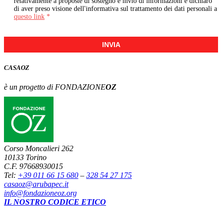
relativamente a proposte di sostegno e invio di informazioni e dichiaro
di aver preso visione dell'informativa sul trattamento dei dati personali a
questo link
*
INVIA
CASA
OZ
è un progetto di FONDAZIONE
OZ
Corso Moncalieri 262
10133 Torino
C.F. 97668930015
Tel:
+39 011 66 15 680
–
328 54 27 175
casaoz@arubapec.it
info@fondazioneoz.org
IL NOSTRO CODICE ETICO