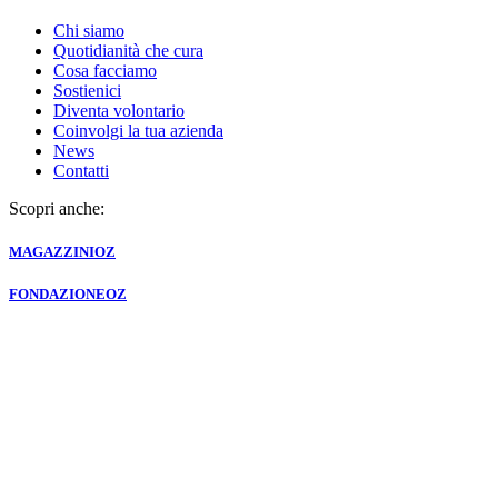
Chi siamo
Quotidianità che cura
Cosa facciamo
Sostienici
Diventa volontario
Coinvolgi la tua azienda
News
Contatti
Scopri anche:
MAGAZZINI
OZ
FONDAZIONE
OZ