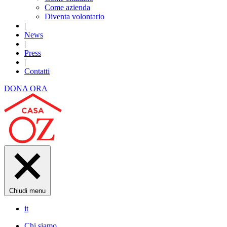
Come azienda
Diventa volontario
|
News
|
Press
|
Contatti
DONA ORA
Chiudi menu
it
Chi siamo