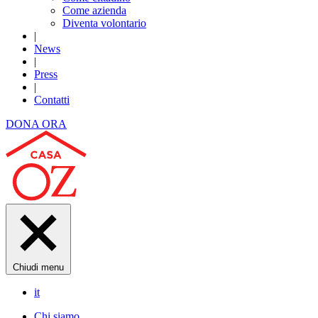
Come azienda
Diventa volontario
|
News
|
Press
|
Contatti
DONA ORA
Chiudi menu
it
Chi siamo