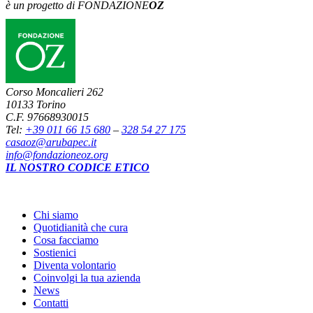
è un progetto di FONDAZIONE
OZ
Corso Moncalieri 262
10133 Torino
C.F. 97668930015
Tel:
+39 011 66 15 680
–
328 54 27 175
casaoz@arubapec.it
info@fondazioneoz.org
IL NOSTRO CODICE ETICO
Chi siamo
Quotidianità che cura
Cosa facciamo
Sostienici
Diventa volontario
Coinvolgi la tua azienda
News
Contatti