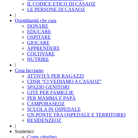
IL CODICE ETICO DI CASAOZ
LE PERSONE DI CASAOZ
|
Quotidianità che cura
DONARE
EDUCARE
OSPITARE
GIOCARE
APPRENDERE
COLTIVARE
NUTRIRE
|
Cosa facciamo
ATTIVITÀ PER RAGAZZI
CDSR “CI VEDIAMO A CASAOZ”
SPAZIO GENITORI
GITE PER FAMIGLIE
PER MAMMA E PAPÀ
CAMPOBASEOZ
SCUOLA IN OSPEDALE
UN PONTE TRA OSPEDALE E TERRITORIO
RESIDENZEOZ
|
Sostienici
Come cittadino