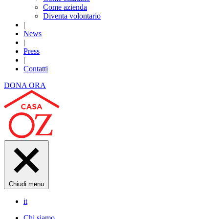
Come azienda
Diventa volontario
|
News
|
Press
|
Contatti
DONA ORA
Chiudi menu
it
Chi siamo