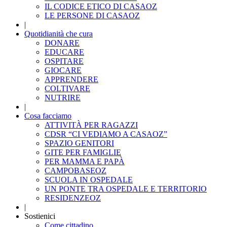
IL CODICE ETICO DI CASAOZ
LE PERSONE DI CASAOZ
|
Quotidianità che cura
DONARE
EDUCARE
OSPITARE
GIOCARE
APPRENDERE
COLTIVARE
NUTRIRE
|
Cosa facciamo
ATTIVITÀ PER RAGAZZI
CDSR “CI VEDIAMO A CASAOZ”
SPAZIO GENITORI
GITE PER FAMIGLIE
PER MAMMA E PAPÀ
CAMPOBASEOZ
SCUOLA IN OSPEDALE
UN PONTE TRA OSPEDALE E TERRITORIO
RESIDENZEOZ
|
Sostienici
Come cittadino