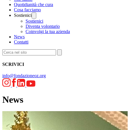
Quotidianità che cura
Cosa facciamo
Sostienici
Sostienici
Diventa volontario
Coinvolgi la tua azienda
News
Contatti
SCRIVICI
info@fondazioneoz.org
News