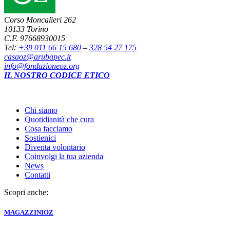
Corso Moncalieri 262
10133 Torino
C.F. 97668930015
Tel:
+39 011 66 15 680
–
328 54 27 175
casaoz@arubapec.it
info@fondazioneoz.org
IL NOSTRO CODICE ETICO
Chi siamo
Quotidianità che cura
Cosa facciamo
Sostienici
Diventa volontario
Coinvolgi la tua azienda
News
Contatti
Scopri anche:
MAGAZZINI
OZ