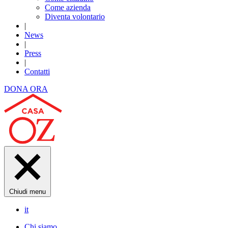
Come azienda
Diventa volontario
|
News
|
Press
|
Contatti
DONA ORA
Chiudi menu
it
Chi siamo