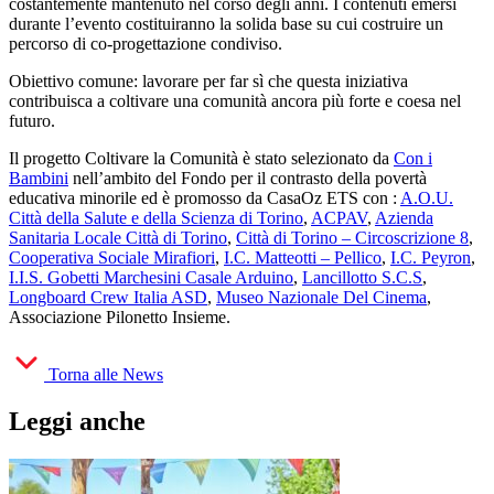
costantemente mantenuto nel corso degli anni. I contenuti emersi
durante l’evento costituiranno la solida base su cui costruire un
percorso di co-progettazione condiviso.
Obiettivo comune: lavorare per far sì che questa iniziativa
contribuisca a coltivare una comunità ancora più forte e coesa nel
futuro.
Il progetto Coltivare la Comunità è stato selezionato da
Con i
Bambini
nell’ambito del Fondo per il contrasto della povertà
educativa minorile ed è promosso da CasaOz ETS con :
A.O.U.
Città della Salute e della Scienza di Torino
,
ACPAV
,
Azienda
Sanitaria Locale Città di Torino
,
Città di Torino – Circoscrizione 8
,
Cooperativa Sociale Mirafiori
,
I.C. Matteotti – Pellico
,
I.C. Peyron
,
I.I.S. Gobetti Marchesini Casale Arduino
,
Lancillotto S.C.S
,
Longboard Crew Italia ASD
,
Museo Nazionale Del Cinema
,
Associazione Pilonetto Insieme.
Torna alle News
Leggi anche