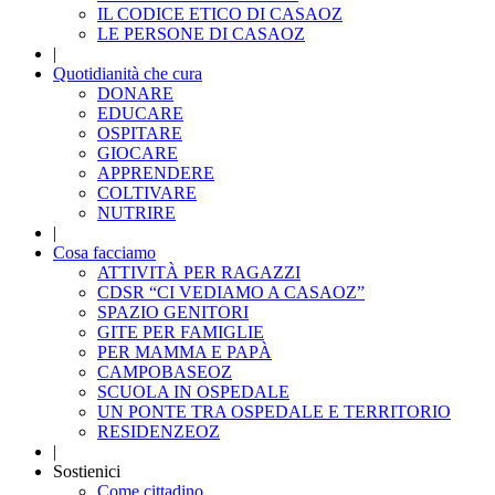
IL CODICE ETICO DI CASAOZ
LE PERSONE DI CASAOZ
|
Quotidianità che cura
DONARE
EDUCARE
OSPITARE
GIOCARE
APPRENDERE
COLTIVARE
NUTRIRE
|
Cosa facciamo
ATTIVITÀ PER RAGAZZI
CDSR “CI VEDIAMO A CASAOZ”
SPAZIO GENITORI
GITE PER FAMIGLIE
PER MAMMA E PAPÀ
CAMPOBASEOZ
SCUOLA IN OSPEDALE
UN PONTE TRA OSPEDALE E TERRITORIO
RESIDENZEOZ
|
Sostienici
Come cittadino