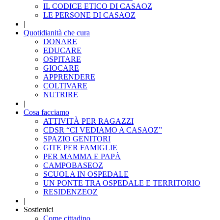
IL CODICE ETICO DI CASAOZ
LE PERSONE DI CASAOZ
|
Quotidianità che cura
DONARE
EDUCARE
OSPITARE
GIOCARE
APPRENDERE
COLTIVARE
NUTRIRE
|
Cosa facciamo
ATTIVITÀ PER RAGAZZI
CDSR “CI VEDIAMO A CASAOZ”
SPAZIO GENITORI
GITE PER FAMIGLIE
PER MAMMA E PAPÀ
CAMPOBASEOZ
SCUOLA IN OSPEDALE
UN PONTE TRA OSPEDALE E TERRITORIO
RESIDENZEOZ
|
Sostienici
Come cittadino