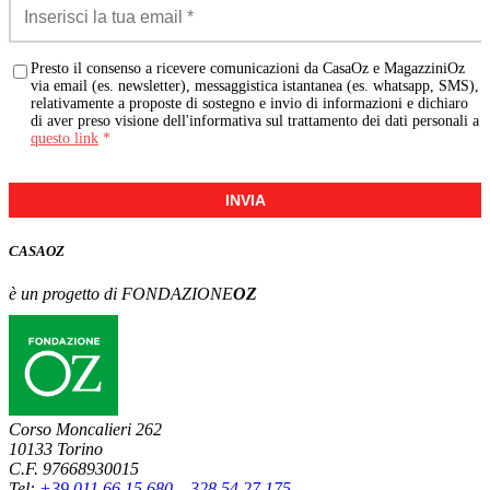
Presto il consenso a ricevere comunicazioni da CasaOz e MagazziniOz
via email (es. newsletter), messaggistica istantanea (es. whatsapp, SMS),
relativamente a proposte di sostegno e invio di informazioni e dichiaro
di aver preso visione dell'informativa sul trattamento dei dati personali a
questo link
*
INVIA
CASA
OZ
è un progetto di FONDAZIONE
OZ
Corso Moncalieri 262
10133 Torino
C.F. 97668930015
Tel:
+39 011 66 15 680
–
328 54 27 175