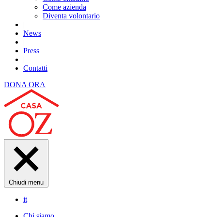
Come azienda
Diventa volontario
|
News
|
Press
|
Contatti
DONA ORA
Chiudi menu
it
Chi siamo