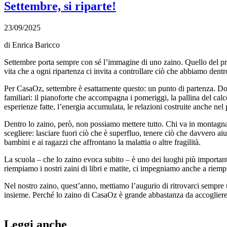
Settembre, si riparte!
23/09/2025
di Enrica Baricco
Settembre porta sempre con sé l’immagine di uno zaino. Quello del pri
vita che a ogni ripartenza ci invita a controllare ciò che abbiamo dentro:
Per CasaOz, settembre è esattamente questo: un punto di partenza. Dop
familiari: il pianoforte che accompagna i pomeriggi, la pallina del calc
esperienze fatte, l’energia accumulata, le relazioni costruite anche nel
Dentro lo zaino, però, non possiamo mettere tutto. Chi va in montagna 
scegliere: lasciare fuori ciò che è superfluo, tenere ciò che davvero a
bambini e ai ragazzi che affrontano la malattia o altre fragilità.
La scuola – che lo zaino evoca subito – è uno dei luoghi più importanti
riempiamo i nostri zaini di libri e matite, ci impegniamo anche a riempir
Nel nostro zaino, quest’anno, mettiamo l’augurio di ritrovarci sempre u
insieme. Perché lo zaino di CasaOz è grande abbastanza da accogliere t
Leggi anche