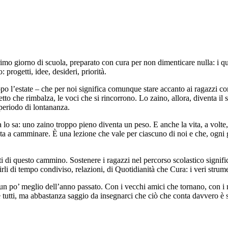
mo giorno di scuola, preparato con cura per non dimenticare nulla: i q
 progetti, idee, desideri, priorità.
o l’estate – che per noi significa comunque stare accanto ai ragazzi con
etto che rimbalza, le voci che si rincorrono. Lo zaino, allora, diventa il
 periodo di lontananza.
lo sa: uno zaino troppo pieno diventa un peso. E anche la vita, a volte, 
iuta a camminare. È una lezione che vale per ciascuno di noi e che, ogni
 di questo cammino. Sostenere i ragazzi nel percorso scolastico significa
li di tempo condiviso, relazioni, di Quotidianità che Cura: i veri strument
n po’ meglio dell’anno passato. Con i vecchi amici che tornano, con i nuo
utti, ma abbastanza saggio da insegnarci che ciò che conta davvero è se