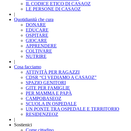
IL CODICE ETICO DI CASAOZ
LE PERSONE DI CASAOZ
|
Quotidianità che cura
DONARE
EDUCARE
OSPITARE
GIOCARE
APPRENDERE
COLTIVARE
NUTRIRE
|
Cosa facciamo
ATTIVITÀ PER RAGAZZI
CDSR “CI VEDIAMO A CASAOZ”
SPAZIO GENITORI
GITE PER FAMIGLIE
PER MAMMA E PAPÀ
CAMPOBASEOZ
SCUOLA IN OSPEDALE
UN PONTE TRA OSPEDALE E TERRITORIO
RESIDENZEOZ
|
Sostienici
Come cittadino