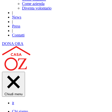
Come azienda
Diventa volontario
|
News
|
Press
|
Contatti
DONA ORA
Chiudi menu
it
Chi siamo