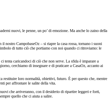
uaderni nuovi, le penne, un po’ di emozione. Ma anche lo zaino della
 il nostro CampobaseOz – si riapre la casa rossa, tornano i suoni
 simbolo di tutto ciò che portiamo con noi quando ci ritroviamo: le
ci tenta caricandoci di ciò che non serve. La sfida è imparare a
 giorno, cerchiamo di insegnare e di praticare a CasaOz, accanto ai
 restituire loro normalità, obiettivi, futuro. È per questo che, mentre
i per affrontare le salite della vita.
vi che arriveranno, con il desiderio di ripartire leggeri e forti,
mpre quello che ci aiuta a salire.