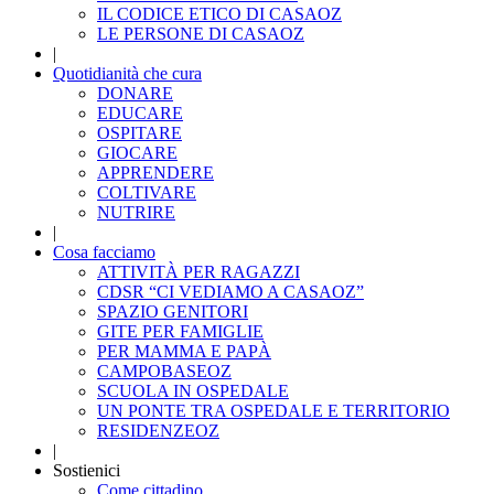
IL CODICE ETICO DI CASAOZ
LE PERSONE DI CASAOZ
|
Quotidianità che cura
DONARE
EDUCARE
OSPITARE
GIOCARE
APPRENDERE
COLTIVARE
NUTRIRE
|
Cosa facciamo
ATTIVITÀ PER RAGAZZI
CDSR “CI VEDIAMO A CASAOZ”
SPAZIO GENITORI
GITE PER FAMIGLIE
PER MAMMA E PAPÀ
CAMPOBASEOZ
SCUOLA IN OSPEDALE
UN PONTE TRA OSPEDALE E TERRITORIO
RESIDENZEOZ
|
Sostienici
Come cittadino