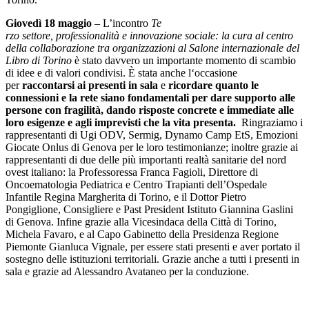
Giovedì 18 maggio
– L’
incontro
Te
rzo
settore
,
professionalità
e
innovazione
sociale
: la
cura
al centro
della collaborazione tra organizzazioni al Salone internazionale del
Libro di Torino
è stato davvero un importante momento di scambio
di idee
e
di valori condivisi. È stata anche
l
‘occasione
per
raccontarsi ai presenti in sala
e
ricordare quanto le
connessioni
e
la rete siano fondamentali per dare supporto alle
persone con fragilità, dando risposte concrete
e
immediate alle
loro esigenze
e
agli imprevisti che la vita presenta.
Ringraziamo i
rappresentanti di Ugi ODV, Sermig, Dynamo Camp EtS, Emozioni
Giocate Onlus di Genova per le loro testimonianze; inoltre grazie ai
rappresentanti di due delle più importanti realtà sanitarie del nord
ovest italiano: la Professoressa Franca Fagioli, Direttore di
Oncoematologia Pediatrica
e
Centro Trapianti dell’Ospedale
Infantile Regina Margherita di Torino,
e
il Dottor Pietro
Pongiglione, Consigliere
e
Past President Istituto Giannina Gaslini
di Genova. Infine grazie alla Vicesindaca della Città di Torino,
Michela Favaro,
e
al Capo Gabinetto della Presidenza Regione
Piemonte Gianluca Vignale, per essere stati presenti
e
aver portato il
sostegno delle istituzioni territoriali. Grazie anche a tutti i presenti in
sala e grazie ad Alessandro Avataneo per la conduzione.