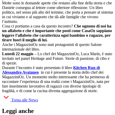
Molte sono le domande aperte che restano alla fine della storia e che
Daniele consegna al lettore come ulteriore riflessione. Un libro
politico, nel senso più alto del termine, che porta a pensare al sistema
in cui viviamo e al supporto che dà alle famiglie che vivono
l’autismo.
Cosa ci portiamo a casa da questo incontro?
Che ognuno di noi ha
un alfabeto e che è importante che posti come CasaOz sappiano
leggere l’alfabeto che caratterizza ogni bambino o ragazzo, per
tirare fuori il meglio di lui.
Anche i MagazziniOz sono stati protagonisti di questo Salone
internazionale del libro.
Lunedì 22 maggio
– Lo chef dei MagazziniOz, Luca Marin, è stato
invitato nel panel Heritage and Future. Storie di passione, di cibo e
di spezie.
Durante l’incontro è stato presentato il libro
Kitchen Run di
Alessandro Avataneo
in cui è presente la storia dello chef dei
MagazziniOz. Un momento molto interessante che ha permesso di
raccontare l’esperienza di una realtà come i MagazziniOz, nata per
fare inserimento lavorativo di ragazzi con diverse tipologie di
fragilità, e di come la cucina diventa aggregazione di storie.
Torna alle News
Leggi anche