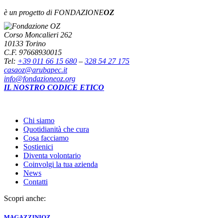
è un progetto di FONDAZIONE
OZ
Corso Moncalieri 262
10133 Torino
C.F. 97668930015
Tel:
+39 011 66 15 680
–
328 54 27 175
casaoz@arubapec.it
info@fondazioneoz.org
IL NOSTRO CODICE ETICO
Chi siamo
Quotidianità che cura
Cosa facciamo
Sostienici
Diventa volontario
Coinvolgi la tua azienda
News
Contatti
Scopri anche:
MAGAZZINI
OZ