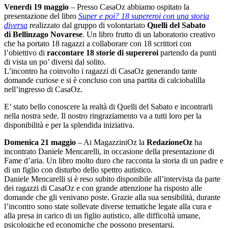
Venerdì 19 maggio
– Presso CasaOz abbiamo ospitato la
presentazione del libro
Super e poi? 18 supereroi con una storia
diversa
realizzato dal gruppo di volontariato
Quelli del Sabato
di
Bellinzago Novarese
. Un libro frutto di un laboratorio creativo
che ha portato 18 ragazzi a collaborare con 18 scrittori con
l’obiettivo di
raccontare 18 storie di supereroi
partendo da punti
di vista un po’ diversi dal solito.
L’incontro ha coinvolto i ragazzi di CasaOz generando tante
domande curiose e si è concluso con una partita di calciobalilla
nell’ingresso di CasaOz.
E’ stato bello conoscere la realtà di Quelli del Sabato e incontrarli
nella nostra sede. Il nostro ringraziamento va a tutti loro per la
disponibilità e per la splendida iniziativa.
Domenica 21 maggio
– Ai MagazziniOz la
RedazioneOz
ha
incontrato Daniele Mencarelli, in occasione della presentazione di
Fame d’aria. Un libro molto duro che racconta la storia di un padre e
di un figlio con disturbo dello spettro autistico.
Daniele Mencarelli si è reso subito disponibile all’intervista da parte
dei ragazzi di CasaOz e con grande attenzione ha risposto alle
domande che gli venivano poste. Grazie alla sua sensibilità, durante
l’incontro sono state sollevate diverse tematiche legate alla cura e
alla presa in carico di un figlio autistico, alle difficoltà umane,
psicologiche ed economiche che possono presentarsi.