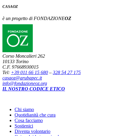
CASA
OZ
è un progetto di FONDAZIONE
OZ
Corso Moncalieri 262
10133 Torino
C.F. 97668930015
Tel:
+39 011 66 15 680
–
328 54 27 175
casaoz@arubapec.it
info@fondazioneoz.org
IL NOSTRO CODICE ETICO
Chi siamo
Quotidianità che cura
Cosa facciamo
Sostienici
Diventa volontario