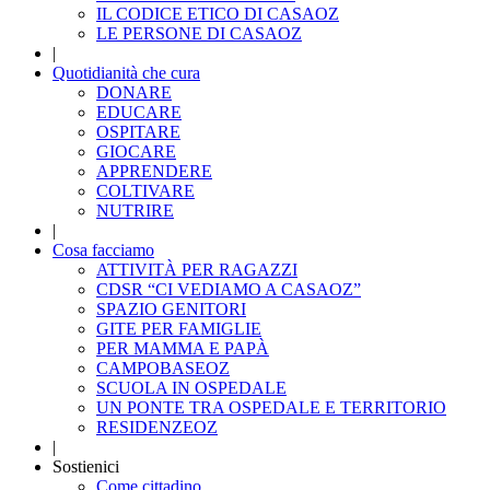
IL CODICE ETICO DI CASAOZ
LE PERSONE DI CASAOZ
|
Quotidianità che cura
DONARE
EDUCARE
OSPITARE
GIOCARE
APPRENDERE
COLTIVARE
NUTRIRE
|
Cosa facciamo
ATTIVITÀ PER RAGAZZI
CDSR “CI VEDIAMO A CASAOZ”
SPAZIO GENITORI
GITE PER FAMIGLIE
PER MAMMA E PAPÀ
CAMPOBASEOZ
SCUOLA IN OSPEDALE
UN PONTE TRA OSPEDALE E TERRITORIO
RESIDENZEOZ
|
Sostienici
Come cittadino