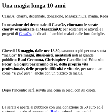
Una magia lunga 10 anni
CasaOz, charity, decennale, donazione, MagazziniOz, magia, Reda
In occasione del decennale di CasaOz, ritornano le serate
charity organizzate ai MagazziniOz
per sostenere le attività e i
progetti di
CasaOz
, dedicati ai bambini malati e alle loro famiglie.
Giovedì
18 maggio, dalle ore 18.30,
saranno ospiti per una serata
“magica”
tre maghi, illusionisti, mentalisti
noti al grande
pubblico:
Raul Cremona
, Christopher Castellini ed Edoardo
Pecar. Gli ospiti parleranno di sé, della propria vita
professionale, delle proprie difficoltà e vittorie
, per raccontare
come
“si può fare”
, anche con un pizzico di magia
.
Dopo l’incontro sarà servita una cena in piedi con gli ospiti.
La serata è aperta al pubblico con una donazione di 50 euro ed è
sostenuta grazie al supporto di
Reda
,
azienda partner dei