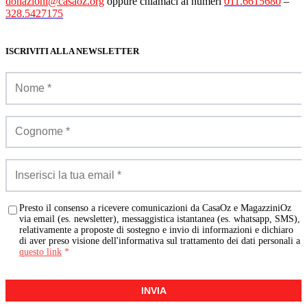
donazioni@casaoz.org
oppure chiamaci ai numeri
011.6615680
–
328.5427175
ISCRIVITI ALLA NEWSLETTER
Presto il consenso a ricevere comunicazioni da CasaOz e MagazziniOz
via email (es. newsletter), messaggistica istantanea (es. whatsapp, SMS),
relativamente a proposte di sostegno e invio di informazioni e dichiaro
di aver preso visione dell'informativa sul trattamento dei dati personali a
questo link
*
INVIA