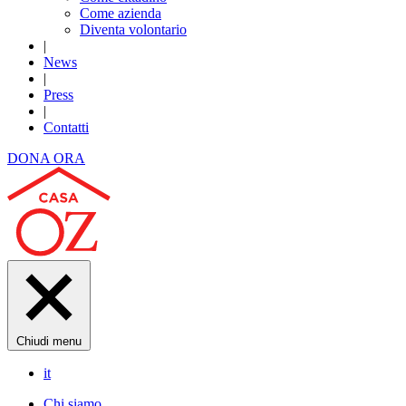
Come azienda
Diventa volontario
|
News
|
Press
|
Contatti
DONA ORA
Chiudi menu
it
Chi siamo