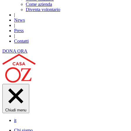
Come azienda
Diventa volontario
|
News
|
Press
|
Contatti
DONA ORA
Chiudi menu
it
Chi siamo