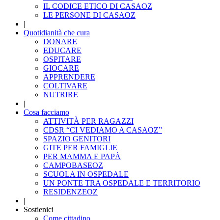
IL CODICE ETICO DI CASAOZ
LE PERSONE DI CASAOZ
|
Quotidianità che cura
DONARE
EDUCARE
OSPITARE
GIOCARE
APPRENDERE
COLTIVARE
NUTRIRE
|
Cosa facciamo
ATTIVITÀ PER RAGAZZI
CDSR “CI VEDIAMO A CASAOZ”
SPAZIO GENITORI
GITE PER FAMIGLIE
PER MAMMA E PAPÀ
CAMPOBASEOZ
SCUOLA IN OSPEDALE
UN PONTE TRA OSPEDALE E TERRITORIO
RESIDENZEOZ
|
Sostienici
Come cittadino