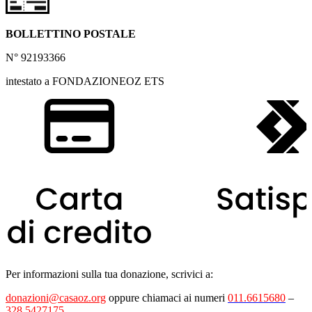
BOLLETTINO POSTALE
N° 92193366
intestato a FONDAZIONEOZ ETS
Per informazioni sulla tua donazione, scrivici a:
donazioni@casaoz.org
oppure chiamaci ai numeri
011.6615680
–
328.5427175