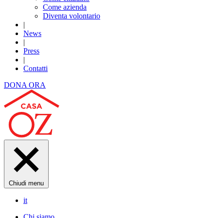
Come azienda
Diventa volontario
|
News
|
Press
|
Contatti
DONA ORA
Chiudi menu
it
Chi siamo