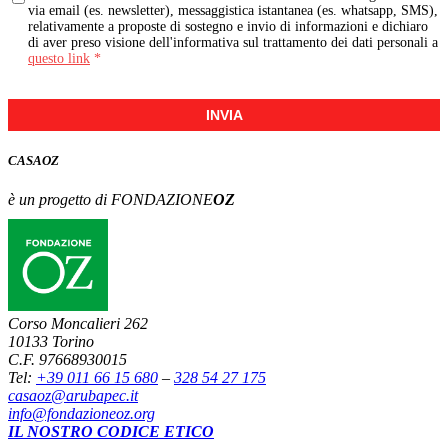
via email (es. newsletter), messaggistica istantanea (es. whatsapp, SMS),
relativamente a proposte di sostegno e invio di informazioni e dichiaro
di aver preso visione dell'informativa sul trattamento dei dati personali a
questo link
*
INVIA
CASA
OZ
è un progetto di FONDAZIONE
OZ
Corso Moncalieri 262
10133 Torino
C.F. 97668930015
Tel:
+39 011 66 15 680
–
328 54 27 175
casaoz@arubapec.it
info@fondazioneoz.org
IL NOSTRO CODICE ETICO