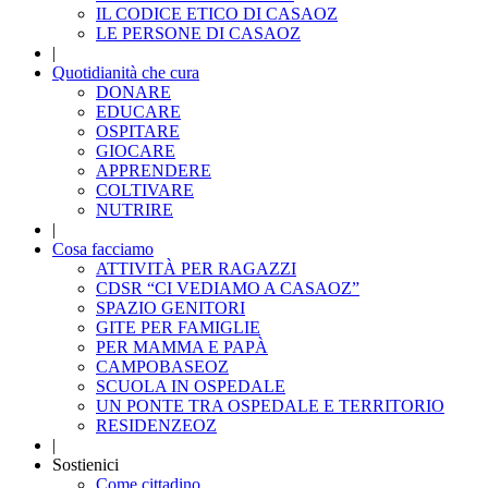
IL CODICE ETICO DI CASAOZ
LE PERSONE DI CASAOZ
|
Quotidianità che cura
DONARE
EDUCARE
OSPITARE
GIOCARE
APPRENDERE
COLTIVARE
NUTRIRE
|
Cosa facciamo
ATTIVITÀ PER RAGAZZI
CDSR “CI VEDIAMO A CASAOZ”
SPAZIO GENITORI
GITE PER FAMIGLIE
PER MAMMA E PAPÀ
CAMPOBASEOZ
SCUOLA IN OSPEDALE
UN PONTE TRA OSPEDALE E TERRITORIO
RESIDENZEOZ
|
Sostienici
Come cittadino