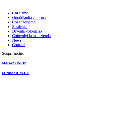
Chi siamo
Quotidianità che cura
Cosa facciamo
Sostienici
Diventa volontario
Coinvolgi la tua azienda
News
Contatti
Scopri anche:
MAGAZZINI
OZ
FONDAZIONE
OZ