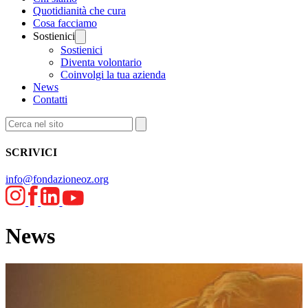
Quotidianità che cura
Cosa facciamo
Sostienici
Sostienici
Diventa volontario
Coinvolgi la tua azienda
News
Contatti
SCRIVICI
info@fondazioneoz.org
News