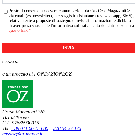
Presto il consenso a ricevere comunicazioni da CasaOz e MagazziniOz
via email (es. newsletter), messaggistica istantanea (es. whatsapp, SMS),
relativamente a proposte di sostegno e invio di informazioni e dichiaro
di aver preso visione dell'informativa sul trattamento dei dati personali a
questo link
*
INVIA
CASA
OZ
è un progetto di FONDAZIONE
OZ
Corso Moncalieri 262
10133 Torino
C.F. 97668930015
Tel:
+39 011 66 15 680
–
328 54 27 175
casaoz@arubapec.it