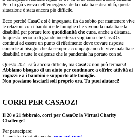
Per chi già viveva nell’emergenza della malattia e disabilità, questa
situazione è stata ancora più difficile.
Ecco perché CasaOz si è impegnata fin da subito per mantenere vive
le relazioni con i bambini e le famiglie che vivono la malattia e la
disabilità per portare loro
quotidianità che cura
, anche a distanza.
In questo periodo di grande incertezza vogliamo che CasaOz
continui ad essere un punto di riferimento dove trovare risposte
concrete ai bisogni che da sempre accompagnano chi vive malattia e
disabilità e tutte le esigenze che la pandemia ha portato con sé.
Questo 2021 sarà ancora difficile, ma CasaOz non può fermarsi!
Abbiamo bisogno di un aiuto per continuare a offrire attività ai
ragazzi e a i bambini e supporto alle famiglie.
Non possiamo lasciarli soli proprio ora. Tu puoi aiutarci!
CORRI PER CASAOZ!
Il 20 e 21 febbraio, corri per CasaOz la Virtual Charity
Challenge!
Per partecipare:
1. registrati gratuitamente
runcard.com
!