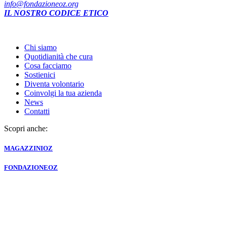
info@fondazioneoz.org
IL NOSTRO CODICE ETICO
Chi siamo
Quotidianità che cura
Cosa facciamo
Sostienici
Diventa volontario
Coinvolgi la tua azienda
News
Contatti
Scopri anche:
MAGAZZINI
OZ
FONDAZIONE
OZ