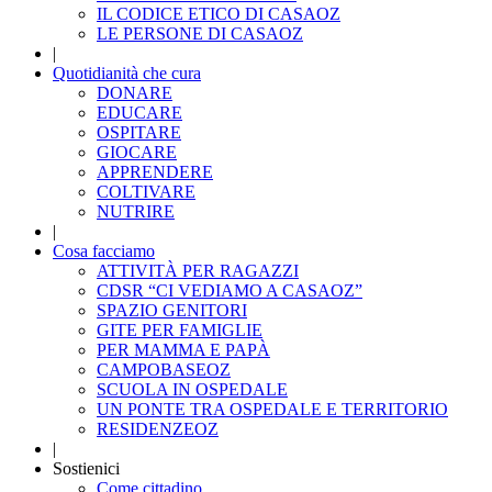
IL CODICE ETICO DI CASAOZ
LE PERSONE DI CASAOZ
|
Quotidianità che cura
DONARE
EDUCARE
OSPITARE
GIOCARE
APPRENDERE
COLTIVARE
NUTRIRE
|
Cosa facciamo
ATTIVITÀ PER RAGAZZI
CDSR “CI VEDIAMO A CASAOZ”
SPAZIO GENITORI
GITE PER FAMIGLIE
PER MAMMA E PAPÀ
CAMPOBASEOZ
SCUOLA IN OSPEDALE
UN PONTE TRA OSPEDALE E TERRITORIO
RESIDENZEOZ
|
Sostienici
Come cittadino