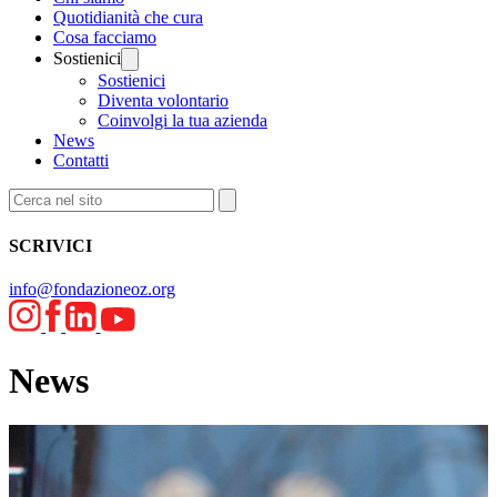
Quotidianità che cura
Cosa facciamo
Sostienici
Sostienici
Diventa volontario
Coinvolgi la tua azienda
News
Contatti
SCRIVICI
info@fondazioneoz.org
News