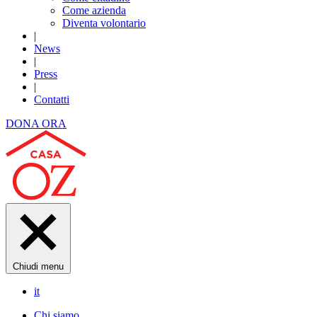
Come azienda
Diventa volontario
|
News
|
Press
|
Contatti
DONA ORA
Chiudi menu
it
Chi siamo