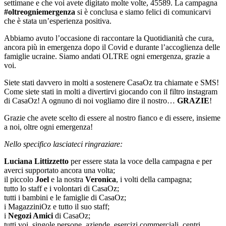
settimane e che voi avete digitato molte volte, 45589. La campagna
#oltreogniemergenza
si è conclusa e siamo felici di comunicarvi
che è stata un’esperienza positiva.
Abbiamo avuto l’occasione di raccontare la Quotidianità che cura,
ancora più in emergenza dopo il Covid e durante l’accoglienza delle
famiglie ucraine. Siamo andati OLTRE ogni emergenza, grazie a
voi.
Siete stati davvero in molti a sostenere CasaOz tra chiamate e SMS!
Come siete stati in molti a divertirvi giocando con il filtro instagram
di CasaOz! A ognuno di noi vogliamo dire il nostro…
GRAZIE
!
Grazie che avete scelto di essere al nostro fianco e di essere, insieme
a noi, oltre ogni emergenza!
Nello specifico lasciateci ringraziare:
Luciana Littizzetto
per essere stata la voce della campagna e per
averci supportato ancora una volta;
il piccolo
Joel
e la nostra
Veronica
, i volti della campagna;
tutto lo staff e i volontari di CasaOz;
tutti i bambini e le famiglie di CasaOz;
i MagazziniOz e tutto il suo staff;
i
Negozi Amici
di CasaOz;
tutti voi, singole persone, aziende, esercizi commerciali, centri