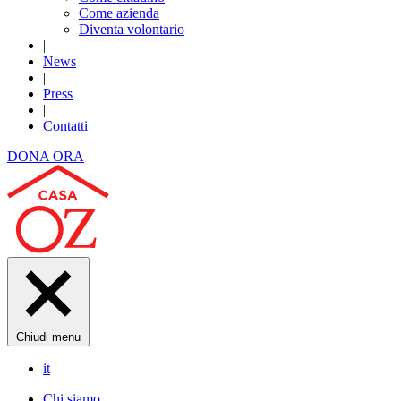
Come azienda
Diventa volontario
|
News
|
Press
|
Contatti
DONA ORA
Chiudi menu
it
Chi siamo