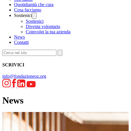
Quotidianità che cura
Cosa facciamo
Sostienici
Sostienici
Diventa volontario
Coinvolgi la tua azienda
News
Contatti
SCRIVICI
info@fondazioneoz.org
News