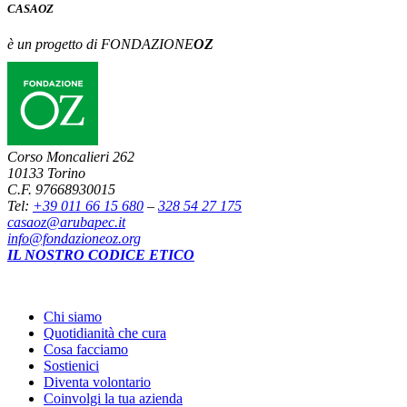
CASA
OZ
è un progetto di FONDAZIONE
OZ
Corso Moncalieri 262
10133 Torino
C.F. 97668930015
Tel:
+39 011 66 15 680
–
328 54 27 175
casaoz@arubapec.it
info@fondazioneoz.org
IL NOSTRO CODICE ETICO
Chi siamo
Quotidianità che cura
Cosa facciamo
Sostienici
Diventa volontario
Coinvolgi la tua azienda