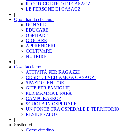
IL CODICE ETICO DI CASAOZ
LE PERSONE DI CASAOZ
|
Quotidianità che cura
DONARE
EDUCARE
OSPITARE
GIOCARE
APPRENDERE
COLTIVARE
NUTRIRE
|
Cosa facciamo
ATTIVITÀ PER RAGAZZI
CDSR “CI VEDIAMO A CASAOZ”
SPAZIO GENITORI
GITE PER FAMIGLIE
PER MAMMA E PAPÀ
CAMPOBASEOZ
SCUOLA IN OSPEDALE
UN PONTE TRA OSPEDALE E TERRITORIO
RESIDENZEOZ
|
Sostienici
Come cittadino