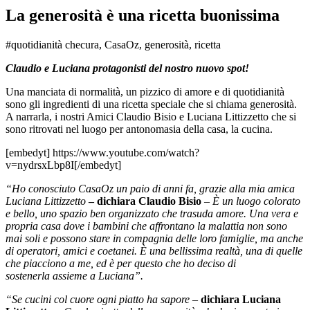
La generosità è una ricetta buonissima
#quotidianità checura, CasaOz, generosità, ricetta
Claudio e Luciana protagonisti del nostro nuovo spot!
Una manciata di normalità, un pizzico di amore e di quotidianità
sono gli ingredienti di una ricetta speciale che si chiama generosità.
A narrarla, i nostri Amici Claudio Bisio e Luciana Littizzetto che si
sono ritrovati nel luogo per antonomasia della casa, la cucina.
[embedyt] https://www.youtube.com/watch?
v=nydrsxLbp8I[/embedyt]
“Ho conosciuto CasaOz un paio di anni fa, grazie alla mia amica
Luciana Littizzetto
– dichiara Claudio Bisio
– È un luogo colorato
e bello, uno spazio ben organizzato che trasuda amore. Una vera e
propria casa dove i bambini che affrontano la malattia non sono
mai soli e possono stare in compagnia delle loro famiglie, ma anche
di operatori, amici e coetanei. È una bellissima realtà, una di quelle
che piacciono a me, ed è per questo che ho deciso di
sostenerla assieme a Luciana”.
“Se cucini col cuore ogni piatto ha sapore –
dichiara Luciana