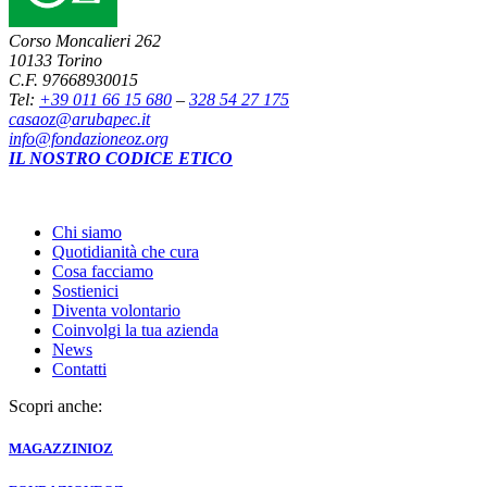
Corso Moncalieri 262
10133 Torino
C.F. 97668930015
Tel:
+39 011 66 15 680
–
328 54 27 175
casaoz@arubapec.it
info@fondazioneoz.org
IL NOSTRO CODICE ETICO
Chi siamo
Quotidianità che cura
Cosa facciamo
Sostienici
Diventa volontario
Coinvolgi la tua azienda
News
Contatti
Scopri anche:
MAGAZZINI
OZ