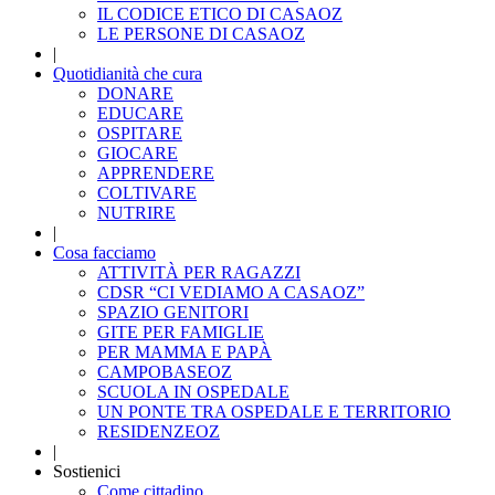
IL CODICE ETICO DI CASAOZ
LE PERSONE DI CASAOZ
|
Quotidianità che cura
DONARE
EDUCARE
OSPITARE
GIOCARE
APPRENDERE
COLTIVARE
NUTRIRE
|
Cosa facciamo
ATTIVITÀ PER RAGAZZI
CDSR “CI VEDIAMO A CASAOZ”
SPAZIO GENITORI
GITE PER FAMIGLIE
PER MAMMA E PAPÀ
CAMPOBASEOZ
SCUOLA IN OSPEDALE
UN PONTE TRA OSPEDALE E TERRITORIO
RESIDENZEOZ
|
Sostienici
Come cittadino