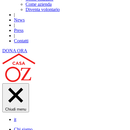
Come azienda
Diventa volontario
|
News
|
Press
|
Contatti
DONA ORA
Chiudi menu
it
Chi siamo