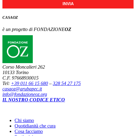
INVIA
CASA
OZ
è un progetto di FONDAZIONE
OZ
Corso Moncalieri 262
10133 Torino
C.F. 97668930015
Tel:
+39 011 66 15 680
–
328 54 27 175
casaoz@arubapec.it
info@fondazioneoz.org
IL NOSTRO CODICE ETICO
Chi siamo
Quotidianità che cura
Cosa facciamo