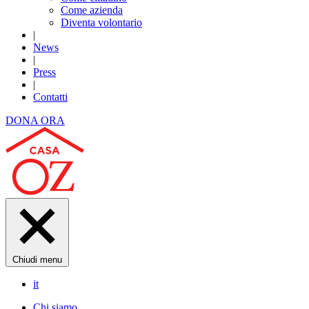
Come azienda
Diventa volontario
|
News
|
Press
|
Contatti
DONA ORA
Chiudi menu
it
Chi siamo