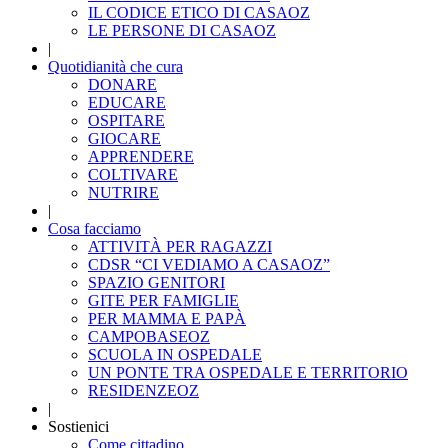
IL CODICE ETICO DI CASAOZ
LE PERSONE DI CASAOZ
|
Quotidianità che cura
DONARE
EDUCARE
OSPITARE
GIOCARE
APPRENDERE
COLTIVARE
NUTRIRE
|
Cosa facciamo
ATTIVITÀ PER RAGAZZI
CDSR “CI VEDIAMO A CASAOZ”
SPAZIO GENITORI
GITE PER FAMIGLIE
PER MAMMA E PAPÀ
CAMPOBASEOZ
SCUOLA IN OSPEDALE
UN PONTE TRA OSPEDALE E TERRITORIO
RESIDENZEOZ
|
Sostienici
Come cittadino