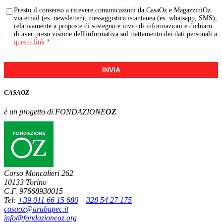
Presto il consenso a ricevere comunicazioni da CasaOz e MagazziniOz
via email (es. newsletter), messaggistica istantanea (es. whatsapp, SMS),
relativamente a proposte di sostegno e invio di informazioni e dichiaro
di aver preso visione dell'informativa sul trattamento dei dati personali a
questo link
*
INVIA
CASA
OZ
è un progetto di FONDAZIONE
OZ
Corso Moncalieri 262
10133 Torino
C.F. 97668930015
Tel:
+39 011 66 15 680
–
328 54 27 175
casaoz@arubapec.it
info@fondazioneoz.org