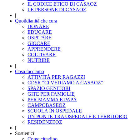
IL CODICE ETICO DI CASAOZ
LE PERSONE DI CASAOZ
|
Quotidianità che cura
DONARE
EDUCARE
OSPITARE
GIOCARE
APPRENDERE
COLTIVARE
NUTRIRE
|
Cosa facciamo
ATTIVITÀ PER RAGAZZI
CDSR “CI VEDIAMO A CASAOZ”
SPAZIO GENITORI
GITE PER FAMIGLIE
PER MAMMA E PAPÀ
CAMPOBASEOZ
SCUOLA IN OSPEDALE
UN PONTE TRA OSPEDALE E TERRITORIO
RESIDENZEOZ
|
Sostienici
Come cittadino