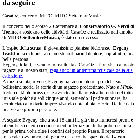
da seguire
CasaOz, concerto, MITO, MITO SettembreMusica
Il concerto dello scorso 20 settembre al
Conservatorio G. Verdi di
Torino
, a sostegno delle attività di CasaOz e realizzato nell’ambito
di
MITO SettembreMusica
, è stato un successo.
L’ospite della serata, il giovanissimo pianista bielorusso,
Evgeny
Ivaskho
, si è dimostrato uno straordinario talento e, soprattutto, una
bella persona.
Evgeny, infatti, è venuto in mattinata a CasaOz a fare visita ai nostri
ragazzi e al nostro staff,
regalando un’anteprima musicale della sua
esibizione.
A inizio serata, invece, Evgeny ha raccontato un po’ della sua
bellissima storia: la storia di un ragazzo predestinato. Nato a
Minsk
,
fredda città bielorussa, si è avvicinato alla musica in modo del tutto
inusuale poiché a soli cinque anni, sentendo il padre suonare, ha
cominciato a imitarlo improvvisando note al pianoforte. Da lì è nata
una vera e propria passione.
A seguire Evgeny, che a soli 18 anni ha già vinto numerosi premi e
ottenuto eccellenti riconoscimenti internazionali, ha potuto esibirsi
per la prima volta oltre i confini del proprio Paese. Il repertorio
musicale, ovviamente di genere classico, ha spaziato da
L. van