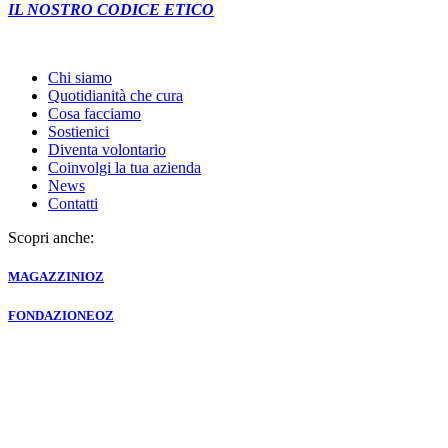
IL NOSTRO CODICE ETICO
Chi siamo
Quotidianità che cura
Cosa facciamo
Sostienici
Diventa volontario
Coinvolgi la tua azienda
News
Contatti
Scopri anche:
MAGAZZINI
OZ
FONDAZIONE
OZ