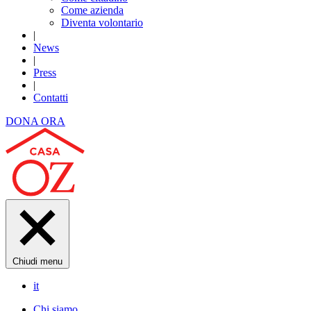
Come azienda
Diventa volontario
|
News
|
Press
|
Contatti
DONA ORA
Chiudi menu
it
Chi siamo