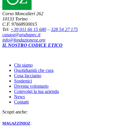
Corso Moncalieri 262
10133 Torino
C.F. 97668930015
Tel:
+39 011 66 15 680
–
328 54 27 175
casaoz@arubapec.it
info@fondazioneoz.org
IL NOSTRO CODICE ETICO
Chi siamo
Quotidianità che cura
Cosa facciamo
Sostienici
Diventa volontario
Coinvolgi la tua azienda
News
Contatti
Scopri anche:
MAGAZZINI
OZ