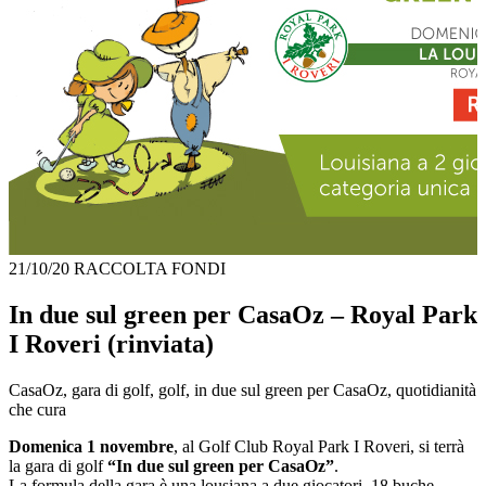
21/10/20
RACCOLTA FONDI
In due sul green per CasaOz – Royal Park
I Roveri (rinviata)
CasaOz, gara di golf, golf, in due sul green per CasaOz, quotidianità
che cura
Domenica 1 novembre
, al Golf Club Royal Park I Roveri, si terrà
la gara di golf
“In due sul green per CasaOz”
.
La formula della gara è una lousiana a due giocatori, 18 buche,