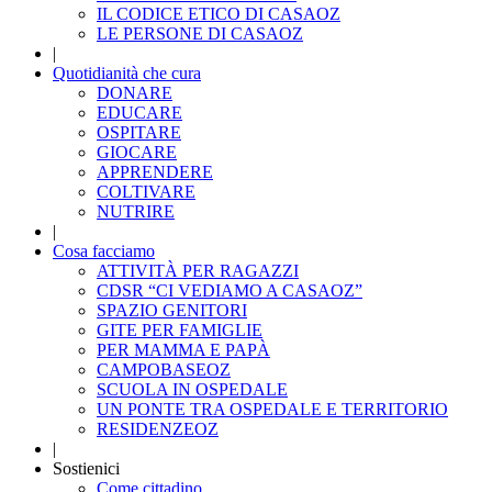
IL CODICE ETICO DI CASAOZ
LE PERSONE DI CASAOZ
|
Quotidianità che cura
DONARE
EDUCARE
OSPITARE
GIOCARE
APPRENDERE
COLTIVARE
NUTRIRE
|
Cosa facciamo
ATTIVITÀ PER RAGAZZI
CDSR “CI VEDIAMO A CASAOZ”
SPAZIO GENITORI
GITE PER FAMIGLIE
PER MAMMA E PAPÀ
CAMPOBASEOZ
SCUOLA IN OSPEDALE
UN PONTE TRA OSPEDALE E TERRITORIO
RESIDENZEOZ
|
Sostienici
Come cittadino