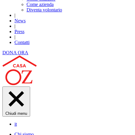
Come azienda
Diventa volontario
|
News
|
Press
|
Contatti
DONA ORA
Chiudi menu
it
Chi siamo