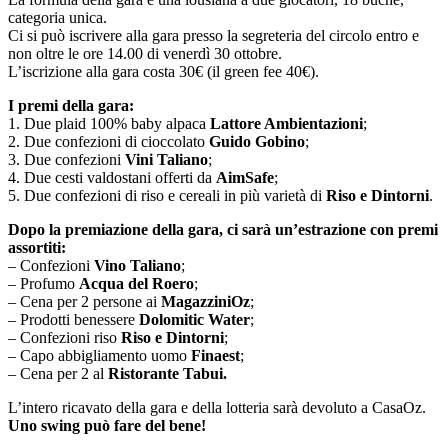
categoria unica.
Ci si può iscrivere alla gara presso la segreteria del circolo entro e
non oltre le ore 14.00 di venerdì 30 ottobre.
L’iscrizione alla gara costa 30€ (il green fee 40€).
I premi della gara:
1. Due plaid 100% baby alpaca
Lattore Ambientazioni
;
2. Due confezioni di cioccolato
Guido Gobino
;
3. Due confezioni
Vini Taliano
;
4. Due cesti valdostani offerti da
AimSafe
;
5. Due confezioni di riso e cereali in più varietà di
Riso e Dintorni
.
Dopo la premiazione della gara, ci sarà un’estrazione con premi
assortiti:
– Confezioni
Vino Taliano
;
– Profumo
Acqua del Roero
;
– Cena per 2 persone ai
MagazziniOz
;
– Prodotti benessere
Dolomitic Water
;
– Confezioni riso
Riso e Dintorni
;
– Capo abbigliamento uomo
Finaest
;
– Cena per 2 al
Ristorante Tabui.
L’intero ricavato della gara e della lotteria sarà devoluto a CasaOz.
Uno swing può fare del bene!