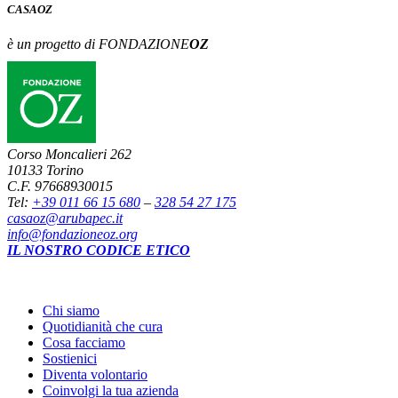
CASA
OZ
è un progetto di FONDAZIONE
OZ
Corso Moncalieri 262
10133 Torino
C.F. 97668930015
Tel:
+39 011 66 15 680
–
328 54 27 175
casaoz@arubapec.it
info@fondazioneoz.org
IL NOSTRO CODICE ETICO
Chi siamo
Quotidianità che cura
Cosa facciamo
Sostienici
Diventa volontario
Coinvolgi la tua azienda