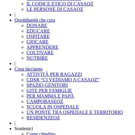
IL CODICE ETICO DI CASAOZ
LE PERSONE DI CASAOZ
|
Quotidianità che cura
DONARE
EDUCARE
OSPITARE
GIOCARE
APPRENDERE
COLTIVARE
NUTRIRE
|
Cosa facciamo
ATTIVITÀ PER RAGAZZI
CDSR “CI VEDIAMO A CASAOZ”
SPAZIO GENITORI
GITE PER FAMIGLIE
PER MAMMA E PAPÀ
CAMPOBASEOZ
SCUOLA IN OSPEDALE
UN PONTE TRA OSPEDALE E TERRITORIO
RESIDENZEOZ
|
Sostienici
Come cittadino