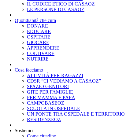
IL CODICE ETICO DI CASAOZ
LE PERSONE DI CASAOZ
|
Quotidianità che cura
DONARE
EDUCARE
OSPITARE
GIOCARE
APPRENDERE
COLTIVARE
NUTRIRE
|
Cosa facciamo
ATTIVITÀ PER RAGAZZI
CDSR “CI VEDIAMO A CASAOZ”
SPAZIO GENITORI
GITE PER FAMIGLIE
PER MAMMA E PAPÀ
CAMPOBASEOZ
SCUOLA IN OSPEDALE
UN PONTE TRA OSPEDALE E TERRITORIO
RESIDENZEOZ
|
Sostienici
Come cittadino