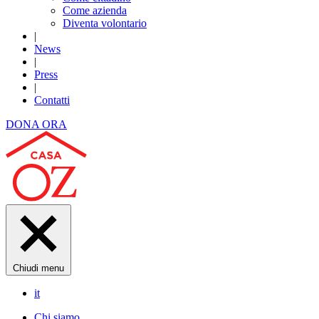
Come azienda
Diventa volontario
|
News
|
Press
|
Contatti
DONA ORA
Chiudi menu
it
Chi siamo