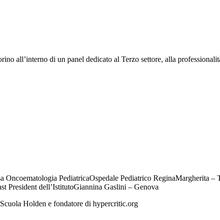
o all’interno di un panel dedicato al Terzo settore, alla professionalità,
Oncoematologia PediatricaOspedale Pediatrico ReginaMargherita – 
esident dell’IstitutoGiannina Gaslini – Genova
la Holden e fondatore di hypercritic.org