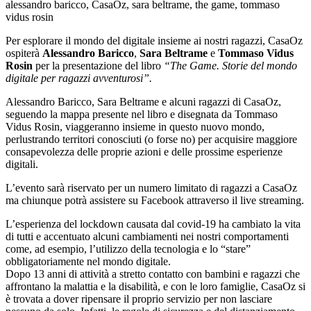
alessandro baricco, CasaOz, sara beltrame, the game, tommaso
vidus rosin
Per esplorare il mondo del digitale insieme ai nostri ragazzi, CasaOz
ospiterà
Alessandro Baricco
,
Sara Beltrame
e
Tommaso Vidus
Rosin
per la presentazione del libro
“The Game. Storie del mondo
digitale per ragazzi avventurosi”.
Alessandro Baricco, Sara Beltrame e alcuni ragazzi di CasaOz,
seguendo la mappa presente nel libro e disegnata da Tommaso
Vidus Rosin, viaggeranno insieme in questo nuovo mondo,
perlustrando territori conosciuti (o forse no) per acquisire maggiore
consapevolezza delle proprie azioni e delle prossime esperienze
digitali.
L’evento sarà riservato per un numero limitato di ragazzi a CasaOz
ma chiunque potrà assistere su Facebook attraverso il live streaming.
L’esperienza del lockdown causata dal covid-19 ha cambiato la vita
di tutti e accentuato alcuni cambiamenti nei nostri comportamenti
come, ad esempio, l’utilizzo della tecnologia e lo “stare”
obbligatoriamente nel mondo digitale.
Dopo 13 anni di attività a stretto contatto con bambini e ragazzi che
affrontano la malattia e la disabilità, e con le loro famiglie, CasaOz si
è trovata a dover ripensare il proprio servizio per non lasciare