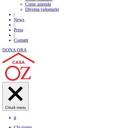
Come azienda
Diventa volontario
|
News
|
Press
|
Contatti
DONA ORA
Chiudi menu
it
Chi siamo