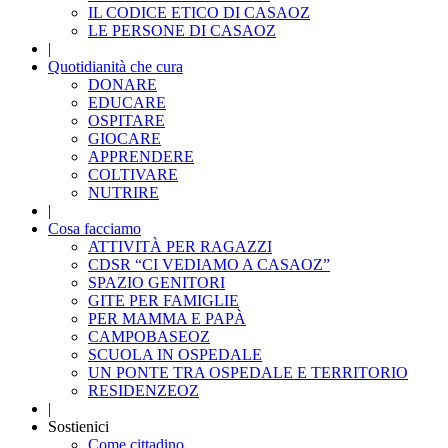
IL CODICE ETICO DI CASAOZ
LE PERSONE DI CASAOZ
|
Quotidianità che cura
DONARE
EDUCARE
OSPITARE
GIOCARE
APPRENDERE
COLTIVARE
NUTRIRE
|
Cosa facciamo
ATTIVITÀ PER RAGAZZI
CDSR “CI VEDIAMO A CASAOZ”
SPAZIO GENITORI
GITE PER FAMIGLIE
PER MAMMA E PAPÀ
CAMPOBASEOZ
SCUOLA IN OSPEDALE
UN PONTE TRA OSPEDALE E TERRITORIO
RESIDENZEOZ
|
Sostienici
Come cittadino