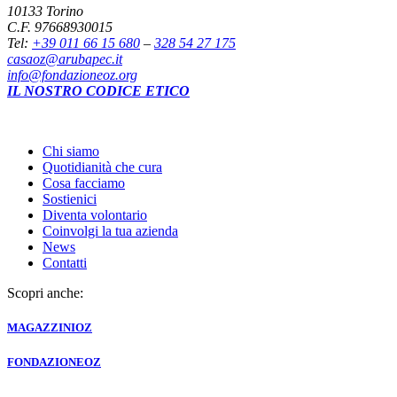
10133 Torino
C.F. 97668930015
Tel:
+39 011 66 15 680
–
328 54 27 175
casaoz@arubapec.it
info@fondazioneoz.org
IL NOSTRO CODICE ETICO
Chi siamo
Quotidianità che cura
Cosa facciamo
Sostienici
Diventa volontario
Coinvolgi la tua azienda
News
Contatti
Scopri anche:
MAGAZZINI
OZ
FONDAZIONE
OZ