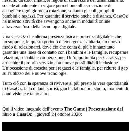
nessuno da solo. Infatti, le regole di sicurezza e del distanziamento
sociale attualmente in vigore permettono all’associazione di
accogliere ogni giorno, a rotazione, soltanto piccoli gruppi di
bambini e ragazzi. Per garantire il servizio anche a distanza, CasaOz
ha inserito attività che avvengono anche in modalità online
attraverso l’uso della tecnologia digitale.
Una CasaOz che alterna presenza fisica e presenza digitale e che
presuppone, in questo periodo di emergenza sanitaria, un nuovo
modo di relazionarci, dove ciò che conta di più è innanzitutto
garantire una linea di contatto con i bambini e le famiglie, recuperare
relazioni, socialità e cooperazione. Un’opportunità per CasaOz, per
arricchire il proprio servizio con nuove possibilità di inclusione.
Un’occasione di crescita per i ragazzi e le famiglie, per ridurre il gap
sull’utilizzo delle nuove tecnologie.
Tutto ciò con la speranza di rivivere al più presto la vera quotidianità
di CasaOz, fatta di tanti sorrisi, giochi, laboratori, studio, momenti di
condivisione e tanto altro.
____
Qui il video integrale dell’evento
The Game | Presentazione del
libro a CasaOz
– giovedì 24 ottobre 2020: