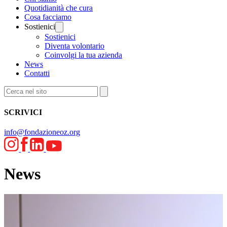
Quotidianità che cura
Cosa facciamo
Sostienici
Sostienici
Diventa volontario
Coinvolgi la tua azienda
News
Contatti
SCRIVICI
info@fondazioneoz.org
News