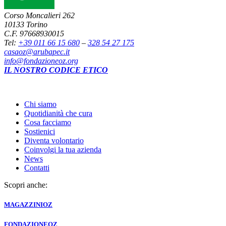
Corso Moncalieri 262
10133 Torino
C.F. 97668930015
Tel:
+39 011 66 15 680
–
328 54 27 175
casaoz@arubapec.it
info@fondazioneoz.org
IL NOSTRO CODICE ETICO
Chi siamo
Quotidianità che cura
Cosa facciamo
Sostienici
Diventa volontario
Coinvolgi la tua azienda
News
Contatti
Scopri anche:
MAGAZZINI
OZ
FONDAZIONE
OZ