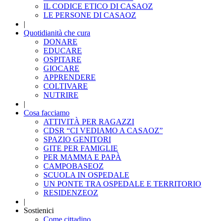
IL CODICE ETICO DI CASAOZ
LE PERSONE DI CASAOZ
|
Quotidianità che cura
DONARE
EDUCARE
OSPITARE
GIOCARE
APPRENDERE
COLTIVARE
NUTRIRE
|
Cosa facciamo
ATTIVITÀ PER RAGAZZI
CDSR “CI VEDIAMO A CASAOZ”
SPAZIO GENITORI
GITE PER FAMIGLIE
PER MAMMA E PAPÀ
CAMPOBASEOZ
SCUOLA IN OSPEDALE
UN PONTE TRA OSPEDALE E TERRITORIO
RESIDENZEOZ
|
Sostienici
Come cittadino