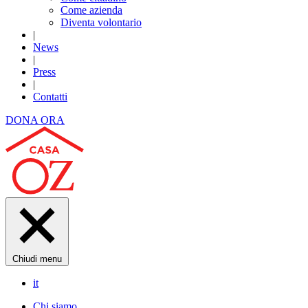
Come azienda
Diventa volontario
|
News
|
Press
|
Contatti
DONA ORA
Chiudi menu
it
Chi siamo