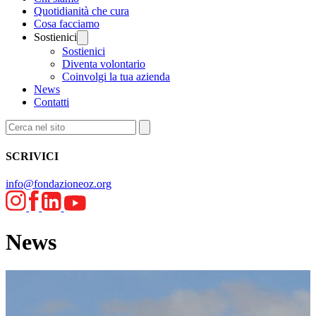
Quotidianità che cura
Cosa facciamo
Sostienici
Sostienici
Diventa volontario
Coinvolgi la tua azienda
News
Contatti
SCRIVICI
info@fondazioneoz.org
News