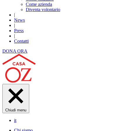
Come azienda
Diventa volontario
|
News
|
Press
|
Contatti
DONA ORA
Chiudi menu
it
Chi siamo