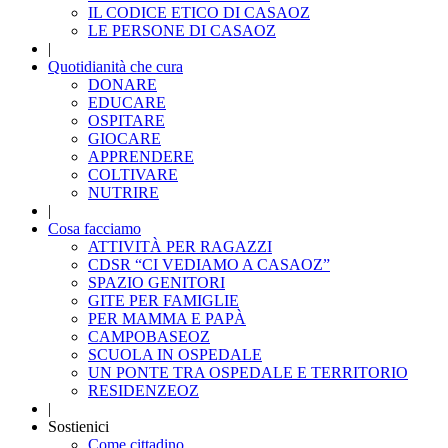
IL CODICE ETICO DI CASAOZ
LE PERSONE DI CASAOZ
|
Quotidianità che cura
DONARE
EDUCARE
OSPITARE
GIOCARE
APPRENDERE
COLTIVARE
NUTRIRE
|
Cosa facciamo
ATTIVITÀ PER RAGAZZI
CDSR “CI VEDIAMO A CASAOZ”
SPAZIO GENITORI
GITE PER FAMIGLIE
PER MAMMA E PAPÀ
CAMPOBASEOZ
SCUOLA IN OSPEDALE
UN PONTE TRA OSPEDALE E TERRITORIO
RESIDENZEOZ
|
Sostienici
Come cittadino