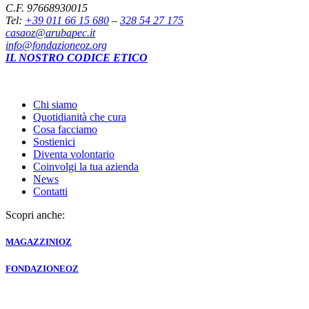
C.F. 97668930015
Tel:
+39 011 66 15 680
–
328 54 27 175
casaoz@arubapec.it
info@fondazioneoz.org
IL NOSTRO CODICE ETICO
Chi siamo
Quotidianità che cura
Cosa facciamo
Sostienici
Diventa volontario
Coinvolgi la tua azienda
News
Contatti
Scopri anche:
MAGAZZINI
OZ
FONDAZIONE
OZ