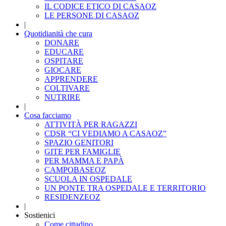
IL CODICE ETICO DI CASAOZ
LE PERSONE DI CASAOZ
|
Quotidianità che cura
DONARE
EDUCARE
OSPITARE
GIOCARE
APPRENDERE
COLTIVARE
NUTRIRE
|
Cosa facciamo
ATTIVITÀ PER RAGAZZI
CDSR “CI VEDIAMO A CASAOZ”
SPAZIO GENITORI
GITE PER FAMIGLIE
PER MAMMA E PAPÀ
CAMPOBASEOZ
SCUOLA IN OSPEDALE
UN PONTE TRA OSPEDALE E TERRITORIO
RESIDENZEOZ
|
Sostienici
Come cittadino