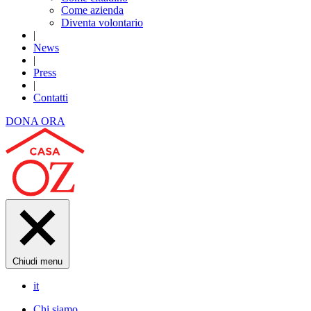
Come azienda
Diventa volontario
|
News
|
Press
|
Contatti
DONA ORA
Chiudi menu
it
Chi siamo