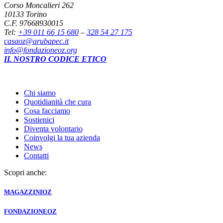
Corso Moncalieri 262
10133 Torino
C.F. 97668930015
Tel:
+39 011 66 15 680
–
328 54 27 175
casaoz@arubapec.it
info@fondazioneoz.org
IL NOSTRO CODICE ETICO
Chi siamo
Quotidianità che cura
Cosa facciamo
Sostienici
Diventa volontario
Coinvolgi la tua azienda
News
Contatti
Scopri anche:
MAGAZZINI
OZ
FONDAZIONE
OZ